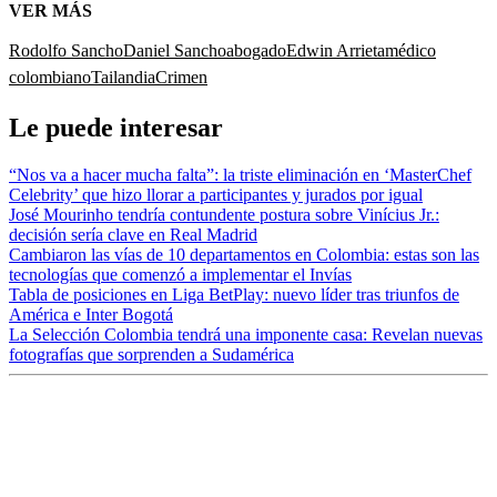
VER MÁS
Rodolfo Sancho
Daniel Sancho
abogado
Edwin Arrieta
médico
colombiano
Tailandia
Crimen
Le puede interesar
“Nos va a hacer mucha falta”: la triste eliminación en ‘MasterChef
Celebrity’ que hizo llorar a participantes y jurados por igual
José Mourinho tendría contundente postura sobre Vinícius Jr.:
decisión sería clave en Real Madrid
Cambiaron las vías de 10 departamentos en Colombia: estas son las
tecnologías que comenzó a implementar el Invías
Tabla de posiciones en Liga BetPlay: nuevo líder tras triunfos de
América e Inter Bogotá
La Selección Colombia tendrá una imponente casa: Revelan nuevas
fotografías que sorprenden a Sudamérica