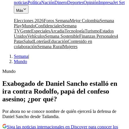
noticias
Política
Nación
Dinero
Deportes
Opinión
Impresa
Jet Set
Más
Elecciones 2026
Foros Semana
Mejor Colombia
Semana
Play
Mundo
Confidenciales
Semana
TV
Gente
Especiales
Arcadia
Tecnología
Turismo
Estados
Unidos
Vehículos
Semana Sostenible
Finanzas Personales
4
Patas
Salud
Loterías
Educación
Contenido en
colaboración
Semana Rural
Mujeres
Semana
|
Mundo
Mundo
Exabogado de Daniel Sancho estalló en
ira contra Rodolfo, papá del confeso
asesino; ¿por qué?
Por ahora no se conoce nombre de quién ejercerá la defensa de
Daniel Sancho desde Tailandia.
Siga las noticias internacionales en Discover para conocer los