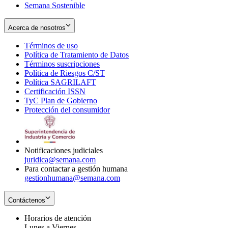
Semana Sostenible
Acerca de nosotros
Términos de uso
Opens
Política de Tratamiento de Datos
in
Opens
Términos suscripciones
new
Opens
in
Política de Riesgos C/ST
window
in
Opens
new
Política SAGRILAFT
Opens
new
in
window
Certificación ISSN
Opens
in
window
new
TyC Plan de Gobierno
in
new
Opens
window
Protección del consumidor
new
window
in
Opens
window
new
in
window
new
window
Notificaciones judiciales
juridica@semana.com
Para contactar a gestión humana
gestionhumana@semana.com
Contáctenos
Horarios de atención
Lunes a Viernes