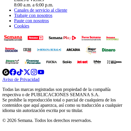
8:00 a.m. a 6:00 p.m.
Canales de servicio al cliente
Trabaje con nosotros
Paute con nosotros
Cookies
Opens
Opens
Opens
Opens
Opens
in
in
in
in
in
Aviso de Privacidad
Opens
new
new
new
new
new
in
window
window
window
window
window
Todas las marcas registradas son propiedad de la compañía
new
respectiva o de PUBLICACIONES SEMANA S.A.
window
Se prohíbe la reproducción total o parcial de cualquiera de los
contenidos que aquí aparezca, así como su traducción a cualquier
idioma sin autorización escrita por su titular.
© 2026 Semana. Todos los derechos reservados.