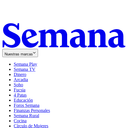
Nuestras marcas
Semana Play
Semana TV
Dinero
Arcadia
Soho
Opens
Fucsia
in
Opens
4 Patas
new
in
Educación
window
new
Foros Semana
window
Finanzas Personales
Semana Rural
Cocina
Círculo de Mujeres