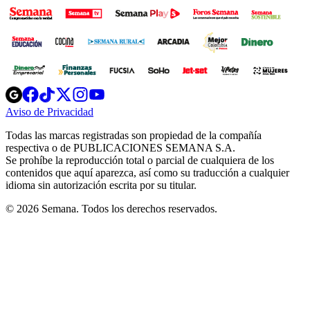
Opens
Opens
Opens
Opens
Opens
in
in
in
in
in
Aviso de Privacidad
Opens
new
new
new
new
new
in
window
window
window
window
window
Todas las marcas registradas son propiedad de la compañía
new
respectiva o de PUBLICACIONES SEMANA S.A.
window
Se prohíbe la reproducción total o parcial de cualquiera de los
contenidos que aquí aparezca, así como su traducción a cualquier
idioma sin autorización escrita por su titular.
© 2026 Semana. Todos los derechos reservados.