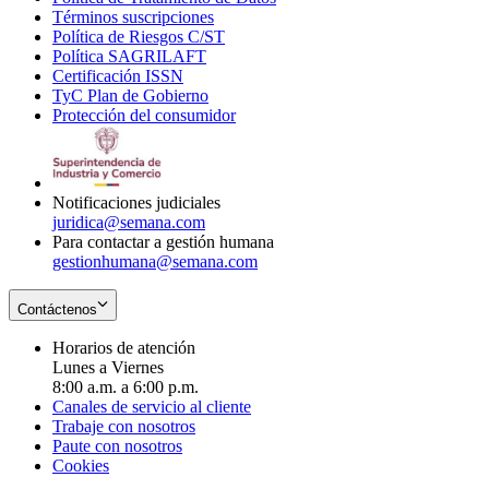
Términos suscripciones
new
Opens
in
Política de Riesgos C/ST
window
in
Opens
new
Política SAGRILAFT
Opens
new
in
window
Certificación ISSN
Opens
in
window
new
TyC Plan de Gobierno
in
new
Opens
window
Protección del consumidor
new
window
in
Opens
window
new
in
window
new
window
Notificaciones judiciales
juridica@semana.com
Para contactar a gestión humana
gestionhumana@semana.com
Contáctenos
Horarios de atención
Lunes a Viernes
8:00 a.m. a 6:00 p.m.
Canales de servicio al cliente
Trabaje con nosotros
Paute con nosotros
Cookies