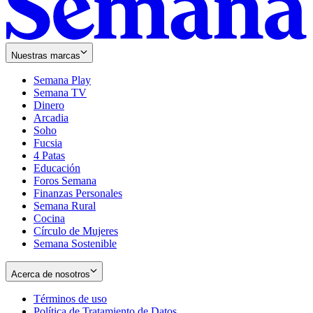
Nuestras marcas
Semana Play
Semana TV
Dinero
Arcadia
Soho
Opens
Fucsia
in
Opens
4 Patas
new
in
Educación
window
new
Foros Semana
window
Finanzas Personales
Semana Rural
Cocina
Círculo de Mujeres
Semana Sostenible
Acerca de nosotros
Términos de uso
Opens
Política de Tratamiento de Datos
in
Opens