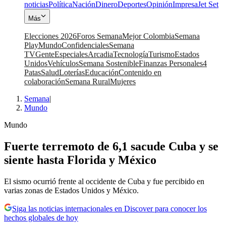
noticias
Política
Nación
Dinero
Deportes
Opinión
Impresa
Jet Set
Más
Elecciones 2026
Foros Semana
Mejor Colombia
Semana
Play
Mundo
Confidenciales
Semana
TV
Gente
Especiales
Arcadia
Tecnología
Turismo
Estados
Unidos
Vehículos
Semana Sostenible
Finanzas Personales
4
Patas
Salud
Loterías
Educación
Contenido en
colaboración
Semana Rural
Mujeres
Semana
|
Mundo
Mundo
Fuerte terremoto de 6,1 sacude Cuba y se
siente hasta Florida y México
El sismo ocurrió frente al occidente de Cuba y fue percibido en
varias zonas de Estados Unidos y México.
Siga las noticias internacionales en Discover para conocer los
hechos globales de hoy