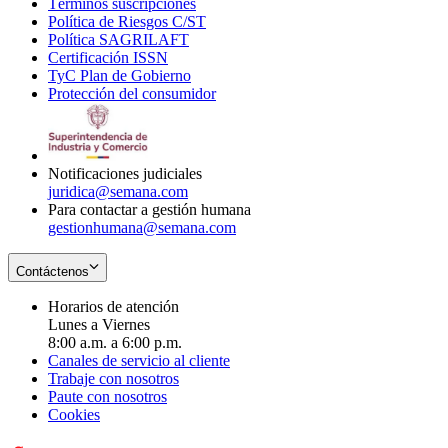
Términos suscripciones
new
Opens
in
Política de Riesgos C/ST
window
in
Opens
new
Política SAGRILAFT
Opens
new
in
window
Certificación ISSN
Opens
in
window
new
TyC Plan de Gobierno
in
new
Opens
window
Protección del consumidor
new
window
in
Opens
window
new
in
window
new
window
Notificaciones judiciales
juridica@semana.com
Para contactar a gestión humana
gestionhumana@semana.com
Contáctenos
Horarios de atención
Lunes a Viernes
8:00 a.m. a 6:00 p.m.
Canales de servicio al cliente
Trabaje con nosotros
Paute con nosotros
Cookies