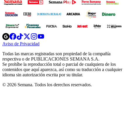
Opens
Opens
Opens
Opens
Opens
in
in
in
in
in
Aviso de Privacidad
Opens
new
new
new
new
new
in
window
window
window
window
window
Todas las marcas registradas son propiedad de la compañía
new
respectiva o de PUBLICACIONES SEMANA S.A.
window
Se prohíbe la reproducción total o parcial de cualquiera de los
contenidos que aquí aparezca, así como su traducción a cualquier
idioma sin autorización escrita por su titular.
© 2026 Semana. Todos los derechos reservados.