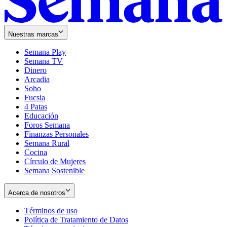
Nuestras marcas
Semana Play
Semana TV
Dinero
Arcadia
Soho
Opens
Fucsia
in
Opens
4 Patas
new
in
Educación
window
new
Foros Semana
window
Finanzas Personales
Semana Rural
Cocina
Círculo de Mujeres
Semana Sostenible
Acerca de nosotros
Términos de uso
Opens
Política de Tratamiento de Datos
in
Opens