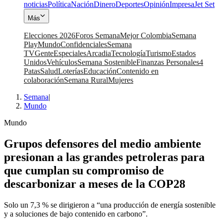
noticias
Política
Nación
Dinero
Deportes
Opinión
Impresa
Jet Set
Más
Elecciones 2026
Foros Semana
Mejor Colombia
Semana
Play
Mundo
Confidenciales
Semana
TV
Gente
Especiales
Arcadia
Tecnología
Turismo
Estados
Unidos
Vehículos
Semana Sostenible
Finanzas Personales
4
Patas
Salud
Loterías
Educación
Contenido en
colaboración
Semana Rural
Mujeres
Semana
|
Mundo
Mundo
Grupos defensores del medio ambiente
presionan a las grandes petroleras para
que cumplan su compromiso de
descarbonizar a meses de la COP28
Solo un 7,3 % se dirigieron a “una producción de energía sostenible
y a soluciones de bajo contenido en carbono”.