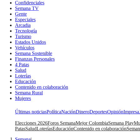
Confidenciales
Semana TV
Gente
Especiales
Arcadia
Tecnología
Turismo
Estados Unidos
Vehículos
Semana Sostenible
Finanzas Personales
4 Patas
Salud
Loterías
Educación
Contenido en colaboración
Semana Rural
Mujeres
Últimas noticias
Política
Nación
Dinero
Deportes
Opinión
Impresa
Elecciones 2026
Foros Semana
Mejor Colombia
Semana Play
Mu
Patas
Salud
Loterías
Educación
Contenido en colaboración
Seman
Semana
|