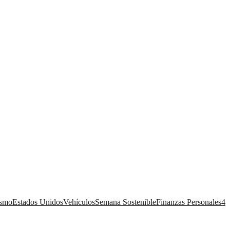
ismo
Estados Unidos
Vehículos
Semana Sostenible
Finanzas Personales
4