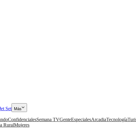
Jet Set
Más
ndo
Confidenciales
Semana TV
Gente
Especiales
Arcadia
Tecnología
Tur
a Rural
Mujeres