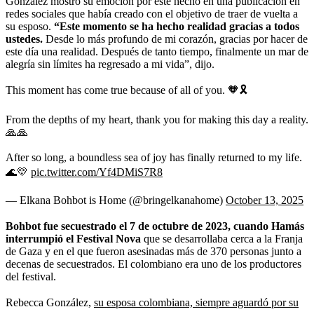
González mostró su emoción por este hecho en una publicación en
redes sociales que había creado con el objetivo de traer de vuelta a
su esposo.
“Este momento se ha hecho realidad gracias a todos
ustedes.
Desde lo más profundo de mi corazón, gracias por hacer de
este día una realidad. Después de tanto tiempo, finalmente un mar de
alegría sin límites ha regresado a mi vida”, dijo.
This moment has come true because of all of you. 🧡🎗️
From the depths of my heart, thank you for making this day a reality.
🙏🙏
After so long, a boundless sea of joy has finally returned to my life.
🌊💛
pic.twitter.com/Yf4DMiS7R8
— Elkana Bohbot is Home (@bringelkanahome)
October 13, 2025
Bohbot fue secuestrado el 7 de octubre de 2023, cuando Hamás
interrumpió el Festival Nova
que se desarrollaba cerca a la Franja
de Gaza y en el que fueron asesinadas más de 370 personas junto a
decenas de secuestrados. El colombiano era uno de los productores
del festival.
Rebecca González,
su esposa colombiana, siempre aguardó por su