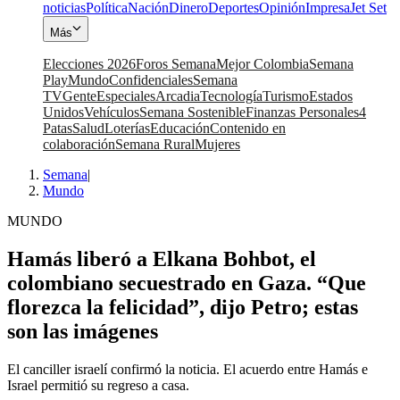
noticias
Política
Nación
Dinero
Deportes
Opinión
Impresa
Jet Set
Más
Elecciones 2026
Foros Semana
Mejor Colombia
Semana
Play
Mundo
Confidenciales
Semana
TV
Gente
Especiales
Arcadia
Tecnología
Turismo
Estados
Unidos
Vehículos
Semana Sostenible
Finanzas Personales
4
Patas
Salud
Loterías
Educación
Contenido en
colaboración
Semana Rural
Mujeres
Semana
|
Mundo
MUNDO
Hamás liberó a Elkana Bohbot, el
colombiano secuestrado en Gaza. “Que
florezca la felicidad”, dijo Petro; estas
son las imágenes
El canciller israelí confirmó la noticia. El acuerdo entre Hamás e
Israel permitió su regreso a casa.