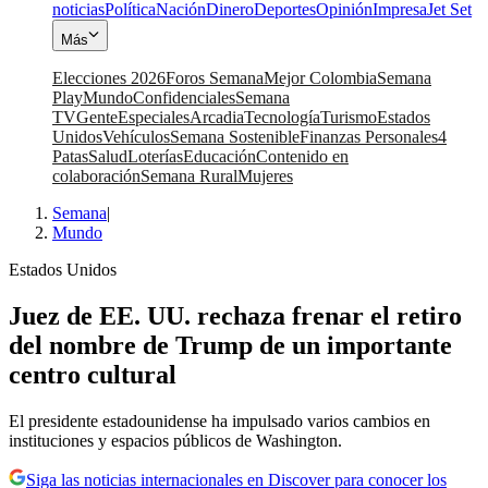
noticias
Política
Nación
Dinero
Deportes
Opinión
Impresa
Jet Set
Más
Elecciones 2026
Foros Semana
Mejor Colombia
Semana
Play
Mundo
Confidenciales
Semana
TV
Gente
Especiales
Arcadia
Tecnología
Turismo
Estados
Unidos
Vehículos
Semana Sostenible
Finanzas Personales
4
Patas
Salud
Loterías
Educación
Contenido en
colaboración
Semana Rural
Mujeres
Semana
|
Mundo
Estados Unidos
Juez de EE. UU. rechaza frenar el retiro
del nombre de Trump de un importante
centro cultural
El presidente estadounidense ha impulsado varios cambios en
instituciones y espacios públicos de Washington.
Siga las noticias internacionales en Discover para conocer los