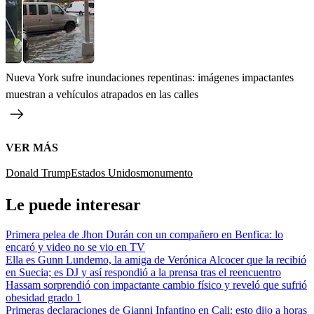
Nueva York sufre inundaciones repentinas: imágenes impactantes
muestran a vehículos atrapados en las calles
VER MÁS
Donald Trump
Estados Unidos
monumento
Le puede interesar
Primera pelea de Jhon Durán con un compañero en Benfica: lo
encaró y video no se vio en TV
Ella es Gunn Lundemo, la amiga de Verónica Alcocer que la recibió
en Suecia; es DJ y así respondió a la prensa tras el reencuentro
Hassam sorprendió con impactante cambio físico y reveló que sufrió
obesidad grado 1
Primeras declaraciones de Gianni Infantino en Cali: esto dijo a horas