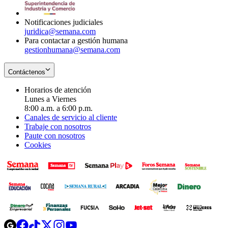
window
Notificaciones judiciales
juridica@semana.com
Para contactar a gestión humana
gestionhumana@semana.com
Contáctenos
Horarios de atención
Lunes a Viernes
8:00 a.m. a 6:00 p.m.
Canales de servicio al cliente
Trabaje con nosotros
Paute con nosotros
Cookies
Opens
Opens
Opens
Opens
Opens