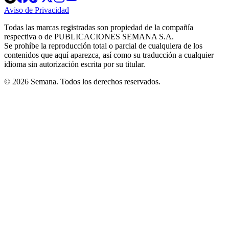
in
in
in
in
in
Aviso de Privacidad
Opens
new
new
new
new
new
in
window
window
window
window
window
Todas las marcas registradas son propiedad de la compañía
new
respectiva o de PUBLICACIONES SEMANA S.A.
window
Se prohíbe la reproducción total o parcial de cualquiera de los
contenidos que aquí aparezca, así como su traducción a cualquier
idioma sin autorización escrita por su titular.
© 2026 Semana. Todos los derechos reservados.