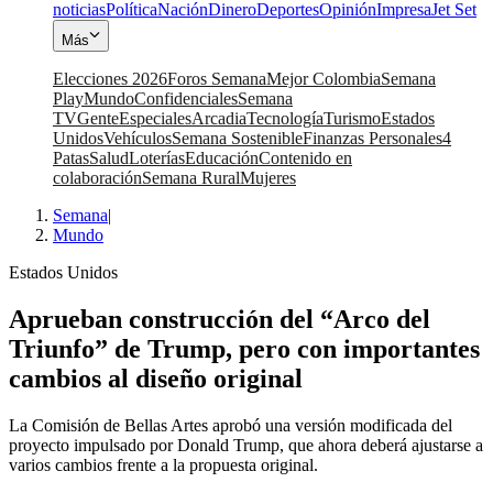
noticias
Política
Nación
Dinero
Deportes
Opinión
Impresa
Jet Set
Más
Elecciones 2026
Foros Semana
Mejor Colombia
Semana
Play
Mundo
Confidenciales
Semana
TV
Gente
Especiales
Arcadia
Tecnología
Turismo
Estados
Unidos
Vehículos
Semana Sostenible
Finanzas Personales
4
Patas
Salud
Loterías
Educación
Contenido en
colaboración
Semana Rural
Mujeres
Semana
|
Mundo
Estados Unidos
Aprueban construcción del “Arco del
Triunfo” de Trump, pero con importantes
cambios al diseño original
La Comisión de Bellas Artes aprobó una versión modificada del
proyecto impulsado por Donald Trump, que ahora deberá ajustarse a
varios cambios frente a la propuesta original.