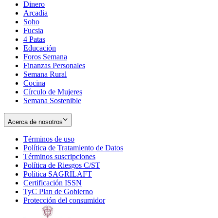
Dinero
Arcadia
Soho
Opens
Fucsia
in
Opens
4 Patas
new
in
Educación
window
new
Foros Semana
window
Finanzas Personales
Semana Rural
Cocina
Círculo de Mujeres
Semana Sostenible
Acerca de nosotros
Términos de uso
Opens
Política de Tratamiento de Datos
in
Opens
Términos suscripciones
new
Opens
in
Política de Riesgos C/ST
window
in
Opens
new
Política SAGRILAFT
Opens
new
in
window
Certificación ISSN
Opens
in
window
new
TyC Plan de Gobierno
in
new
Opens
window
Protección del consumidor
new
window
in
Opens
window
new
in
window
new