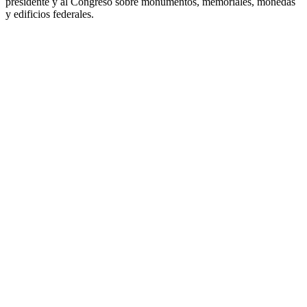
presidente y al Congreso sobre monumentos, memoriales, monedas
y edificios federales.