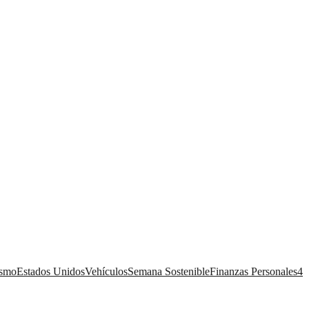
ismo
Estados Unidos
Vehículos
Semana Sostenible
Finanzas Personales
4