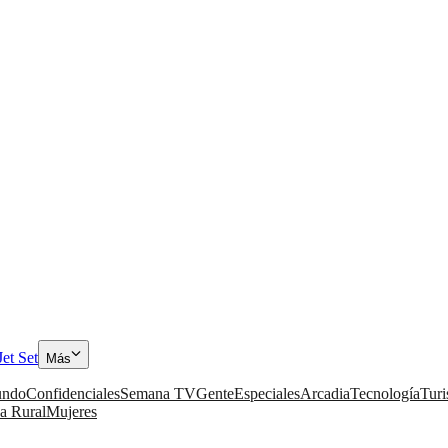
Jet Set
Más
ndo
Confidenciales
Semana TV
Gente
Especiales
Arcadia
Tecnología
Tur
a Rural
Mujeres