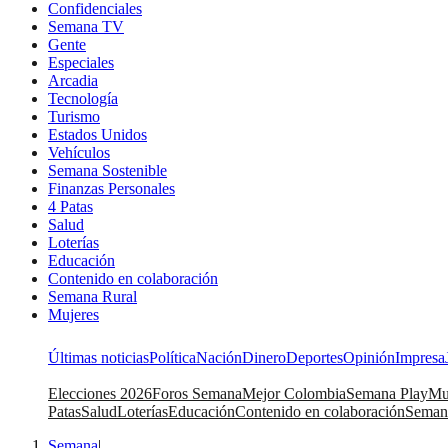
Confidenciales
Semana TV
Gente
Especiales
Arcadia
Tecnología
Turismo
Estados Unidos
Vehículos
Semana Sostenible
Finanzas Personales
4 Patas
Salud
Loterías
Educación
Contenido en colaboración
Semana Rural
Mujeres
Últimas noticias
Política
Nación
Dinero
Deportes
Opinión
Impresa
Elecciones 2026
Foros Semana
Mejor Colombia
Semana Play
Mu
Patas
Salud
Loterías
Educación
Contenido en colaboración
Seman
Semana
|