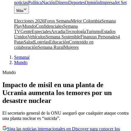
noticias
Política
Nación
Dinero
Deportes
Opinión
Impresa
Jet Set
Más
Elecciones 2026
Foros Semana
Mejor Colombia
Semana
Play
Mundo
Confidenciales
Semana
TV
Gente
Especiales
Arcadia
Tecnología
Turismo
Estados
Unidos
Vehículos
Semana Sostenible
Finanzas Personales
4
Patas
Salud
Loterías
Educación
Contenido en
colaboración
Semana Rural
Mujeres
Semana
|
Mundo
Mundo
Impacto de misil en una planta de
Ucrania aumenta los temores por un
desastre nuclear
El secretario general de la ONU aseguró que cualquier ataque contra
una planta nuclear es “suicida”.
Siga las noticias internacionales en Discover para conocer los