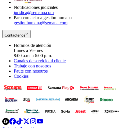
Notificaciones judiciales
juridica@semana.com
Para contactar a gestión humana
gestionhumana@semana.com
Contáctenos
Horarios de atención
Lunes a Viernes
8:00 a.m. a 6:00 p.m.
Canales de servicio al cliente
Trabaje con nosotros
Paute con nosotros
Cookies
Opens
Opens
Opens
Opens
Opens
in
in
in
in
in