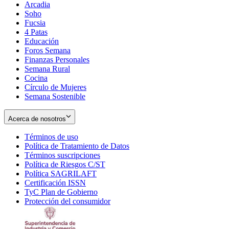
Arcadia
Soho
Opens
Fucsia
in
Opens
4 Patas
new
in
Educación
window
new
Foros Semana
window
Finanzas Personales
Semana Rural
Cocina
Círculo de Mujeres
Semana Sostenible
Acerca de nosotros
Términos de uso
Opens
Política de Tratamiento de Datos
in
Opens
Términos suscripciones
new
Opens
in
Política de Riesgos C/ST
window
in
Opens
new
Política SAGRILAFT
Opens
new
in
window
Certificación ISSN
Opens
in
window
new
TyC Plan de Gobierno
in
new
Opens
window
Protección del consumidor
new
window
in
Opens
window
new
in
window
new
window