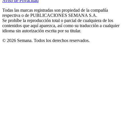
Aviso de Privacidad
Opens
new
new
new
new
new
in
window
window
window
window
window
Todas las marcas registradas son propiedad de la compañía
new
respectiva o de PUBLICACIONES SEMANA S.A.
window
Se prohíbe la reproducción total o parcial de cualquiera de los
contenidos que aquí aparezca, así como su traducción a cualquier
idioma sin autorización escrita por su titular.
© 2026 Semana. Todos los derechos reservados.