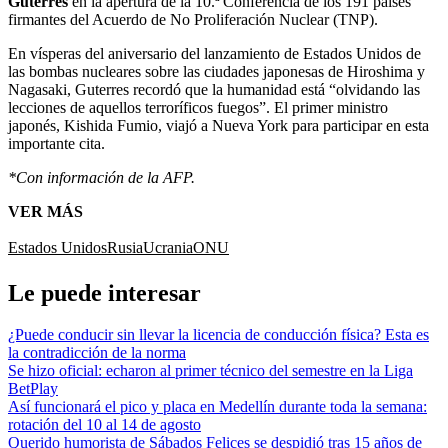
Guterres
en la apertura de la 10.ª Conferencia de los 191 países
firmantes del Acuerdo de No Proliferación Nuclear (TNP).
En vísperas del aniversario del lanzamiento de Estados Unidos de
las bombas nucleares sobre las ciudades japonesas de Hiroshima y
Nagasaki, Guterres recordó que la humanidad está “olvidando las
lecciones de aquellos terroríficos fuegos”. El primer ministro
japonés, Kishida Fumio, viajó a Nueva York para participar en esta
importante cita.
*Con información de la AFP.
VER MÁS
Estados Unidos
Rusia
Ucrania
ONU
Le puede interesar
¿Puede conducir sin llevar la licencia de conducción física? Esta es
la contradicción de la norma
Se hizo oficial: echaron al primer técnico del semestre en la Liga
BetPlay
Así funcionará el pico y placa en Medellín durante toda la semana:
rotación del 10 al 14 de agosto
Querido humorista de Sábados Felices se despidió tras 15 años de