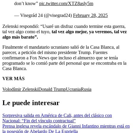
don’t know”
pic.twitter.com/XTZ8asly5m
— Visegrád 24 (@visegrad24)
February 28, 2025
Zelenski respondió: “Usaré un disfraz cuando termine esta guerra,
tal vez algo como el tuyo,
tal vez algo mejor, ya veremos, tal vez
algo más barato”.
Finalmente el mandatario ucraniano salió de la Casa Blanca, al
parecer, a petición del mismo presidente Trump. Fuentes
confirmaron a Fox News que incluso el almuerzo que se tenía
programado se lo comió parte del personal que se encontraba en la
Casa Blanca.
VER MÁS
Volodímir Zelenski
Donald Trump
Ucrania
Rusia
Le puede interesar
Sorpresiva salida en América de Cali, antes del clásico con
Nacional: “Fin del vínculo contractual”
Prensa inglesa revela escándalo de Gianni Infantino mientras está en
la posesión de Abelardo De La Espriella