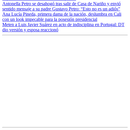
Antonella Petro se desahogó tras salir de Casa de Nariño y envió
sentido mensaje a su padre Gustavo Petro: “Esto no es un adiós”
Ana Lucía Pineda, primera dama de la nación, deslumbra en Cali
con un look impecable para la posesión presidencial
Meten a Luis Javier Suárez en acto de indisciplina en Portugal: DT
dio versión y esposa reaccionó