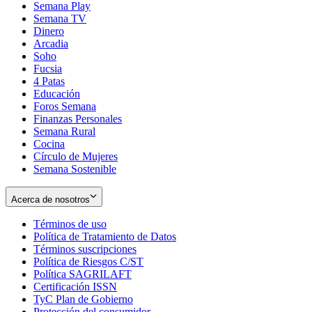
Semana Play
Semana TV
Dinero
Arcadia
Soho
Opens
Fucsia
in
Opens
4 Patas
new
in
Educación
window
new
Foros Semana
window
Finanzas Personales
Semana Rural
Cocina
Círculo de Mujeres
Semana Sostenible
Acerca de nosotros
Términos de uso
Opens
Política de Tratamiento de Datos
in
Opens
Términos suscripciones
new
Opens
in
Política de Riesgos C/ST
window
in
Opens
new
Política SAGRILAFT
Opens
new
in
window
Certificación ISSN
Opens
in
window
new
TyC Plan de Gobierno
in
new
Opens
window
Protección del consumidor
new
window
in
Opens