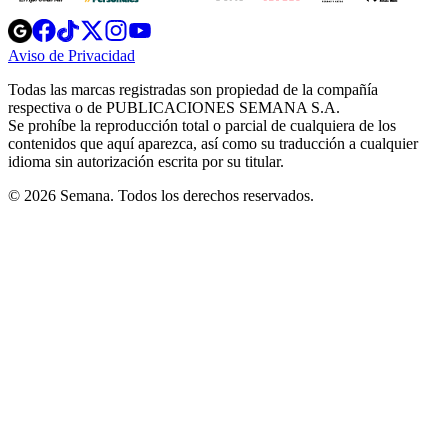
Opens
Opens
Opens
Opens
Opens
in
in
in
in
in
Aviso de Privacidad
Opens
new
new
new
new
new
in
window
window
window
window
window
Todas las marcas registradas son propiedad de la compañía
new
respectiva o de PUBLICACIONES SEMANA S.A.
window
Se prohíbe la reproducción total o parcial de cualquiera de los
contenidos que aquí aparezca, así como su traducción a cualquier
idioma sin autorización escrita por su titular.
© 2026 Semana. Todos los derechos reservados.