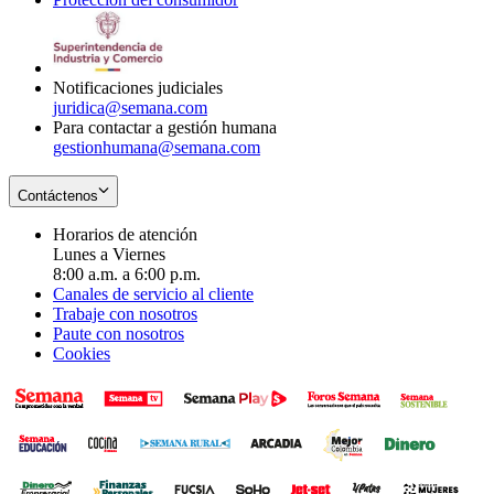
window
new
in
window
new
window
Notificaciones judiciales
juridica@semana.com
Para contactar a gestión humana
gestionhumana@semana.com
Contáctenos
Horarios de atención
Lunes a Viernes
8:00 a.m. a 6:00 p.m.
Canales de servicio al cliente
Trabaje con nosotros
Paute con nosotros
Cookies