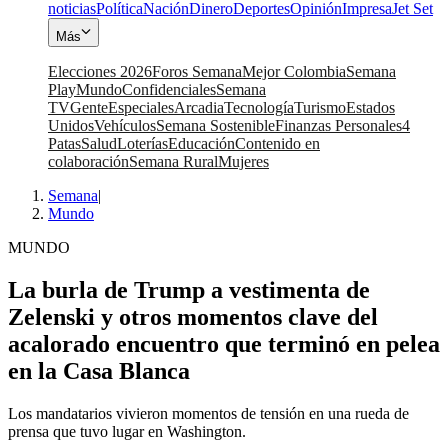
noticias
Política
Nación
Dinero
Deportes
Opinión
Impresa
Jet Set
Más
Elecciones 2026
Foros Semana
Mejor Colombia
Semana
Play
Mundo
Confidenciales
Semana
TV
Gente
Especiales
Arcadia
Tecnología
Turismo
Estados
Unidos
Vehículos
Semana Sostenible
Finanzas Personales
4
Patas
Salud
Loterías
Educación
Contenido en
colaboración
Semana Rural
Mujeres
Semana
|
Mundo
MUNDO
La burla de Trump a vestimenta de
Zelenski y otros momentos clave del
acalorado encuentro que terminó en pelea
en la Casa Blanca
Los mandatarios vivieron momentos de tensión en una rueda de
prensa que tuvo lugar en Washington.