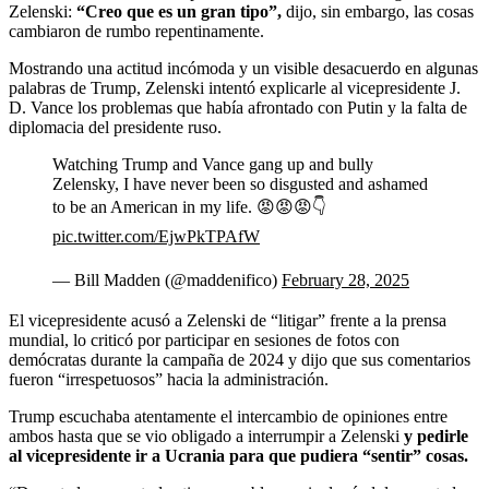
Zelenski:
“Creo que es un gran tipo”,
dijo, sin embargo, las cosas
cambiaron de rumbo repentinamente.
Mostrando una actitud incómoda y un visible desacuerdo en algunas
palabras de Trump, Zelenski intentó explicarle al vicepresidente J.
D. Vance los problemas que había afrontado con Putin y la falta de
diplomacia del presidente ruso.
Watching Trump and Vance gang up and bully
Zelensky, I have never been so disgusted and ashamed
to be an American in my life. 😡😡😡👇
pic.twitter.com/EjwPkTPAfW
— Bill Madden (@maddenifico)
February 28, 2025
El vicepresidente acusó a Zelenski de “litigar” frente a la prensa
mundial, lo criticó por participar en sesiones de fotos con
demócratas durante la campaña de 2024 y dijo que sus comentarios
fueron “irrespetuosos” hacia la administración.
Trump escuchaba atentamente el intercambio de opiniones entre
ambos hasta que se vio obligado a interrumpir a Zelenski
y pedirle
al vicepresidente ir a Ucrania para que pudiera “sentir” cosas.