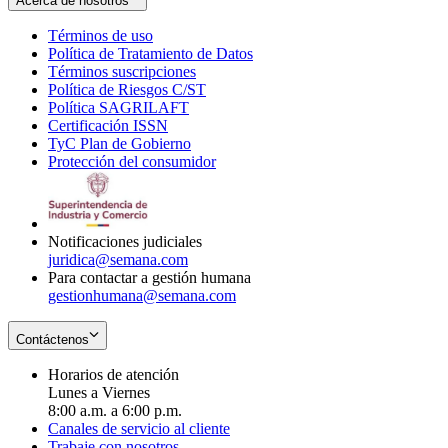
Acerca de nosotros
Términos de uso
Opens
Política de Tratamiento de Datos
in
Opens
Términos suscripciones
new
Opens
in
Política de Riesgos C/ST
window
in
Opens
new
Política SAGRILAFT
Opens
new
in
window
Certificación ISSN
Opens
in
window
new
TyC Plan de Gobierno
in
new
Opens
window
Protección del consumidor
new
window
in
Opens
window
new
in
window
new
window
Notificaciones judiciales
juridica@semana.com
Para contactar a gestión humana
gestionhumana@semana.com
Contáctenos
Horarios de atención
Lunes a Viernes
8:00 a.m. a 6:00 p.m.
Canales de servicio al cliente
Trabaje con nosotros