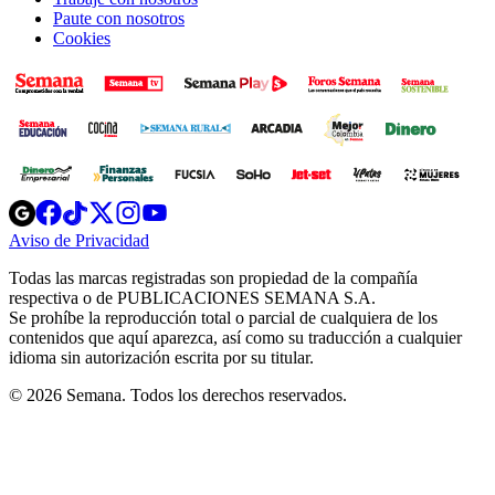
Paute con nosotros
Cookies
Opens
Opens
Opens
Opens
Opens
in
in
in
in
in
Aviso de Privacidad
Opens
new
new
new
new
new
in
window
window
window
window
window
Todas las marcas registradas son propiedad de la compañía
new
respectiva o de PUBLICACIONES SEMANA S.A.
window
Se prohíbe la reproducción total o parcial de cualquiera de los
contenidos que aquí aparezca, así como su traducción a cualquier
idioma sin autorización escrita por su titular.
© 2026 Semana. Todos los derechos reservados.