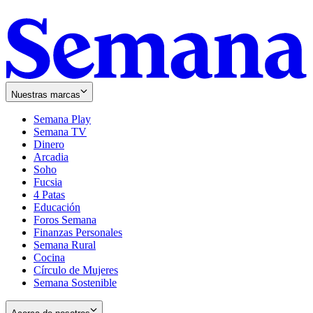
Nuestras marcas
Semana Play
Semana TV
Dinero
Arcadia
Soho
Opens
Fucsia
in
Opens
4 Patas
new
in
Educación
window
new
Foros Semana
window
Finanzas Personales
Semana Rural
Cocina
Círculo de Mujeres
Semana Sostenible