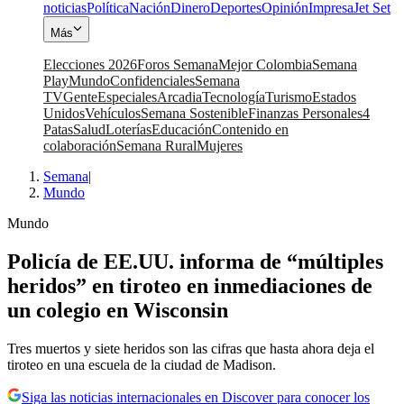
noticias
Política
Nación
Dinero
Deportes
Opinión
Impresa
Jet Set
Más
Elecciones 2026
Foros Semana
Mejor Colombia
Semana
Play
Mundo
Confidenciales
Semana
TV
Gente
Especiales
Arcadia
Tecnología
Turismo
Estados
Unidos
Vehículos
Semana Sostenible
Finanzas Personales
4
Patas
Salud
Loterías
Educación
Contenido en
colaboración
Semana Rural
Mujeres
Semana
|
Mundo
Mundo
Policía de EE.UU. informa de “múltiples
heridos” en tiroteo en inmediaciones de
un colegio en Wisconsin
Tres muertos y siete heridos son las cifras que hasta ahora deja el
tiroteo en una escuela de la ciudad de Madison.
Siga las noticias internacionales en Discover para conocer los