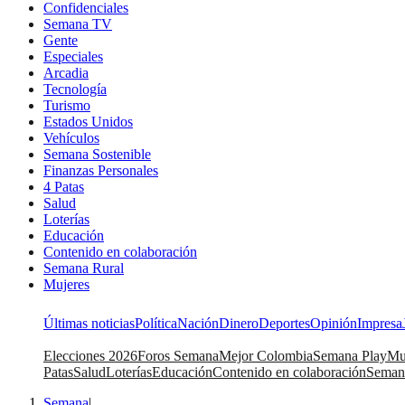
Confidenciales
Semana TV
Gente
Especiales
Arcadia
Tecnología
Turismo
Estados Unidos
Vehículos
Semana Sostenible
Finanzas Personales
4 Patas
Salud
Loterías
Educación
Contenido en colaboración
Semana Rural
Mujeres
Últimas noticias
Política
Nación
Dinero
Deportes
Opinión
Impresa
Elecciones 2026
Foros Semana
Mejor Colombia
Semana Play
Mu
Patas
Salud
Loterías
Educación
Contenido en colaboración
Seman
Semana
|