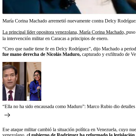
María Corina Machado arremetió nuevamente contra Delcy Rodrígue
La principal líder opositora venezolana, María Corina Machado,
puso 
la intervención militar en Caracas a principios de enero.
“Creo que nadie tiene fe en Delcy Rodríguez”, dijo Machado a periodi
fue mano derecha de Nicolás Maduro,
capturado y exfiltrado de Ve
“Ella no ha sido encausada como Maduro”: Marco Rubio dio detalle
Ese ataque militar cambió la situación política en Venezuela, cuyo nu
venezolano, e
l gobierno de Rodríguez ha reformado la legislación