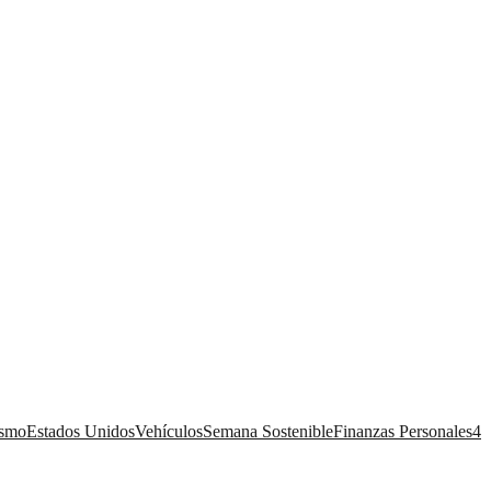
ismo
Estados Unidos
Vehículos
Semana Sostenible
Finanzas Personales
4