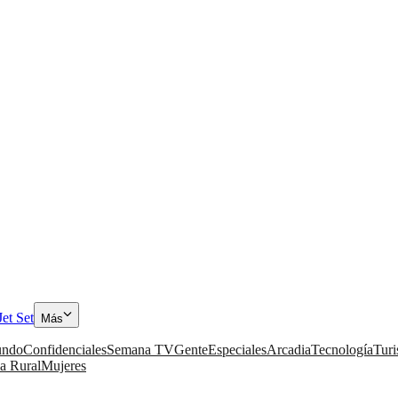
Jet Set
Más
ndo
Confidenciales
Semana TV
Gente
Especiales
Arcadia
Tecnología
Tur
a Rural
Mujeres