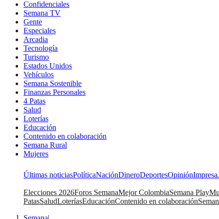
Confidenciales
Semana TV
Gente
Especiales
Arcadia
Tecnología
Turismo
Estados Unidos
Vehículos
Semana Sostenible
Finanzas Personales
4 Patas
Salud
Loterías
Educación
Contenido en colaboración
Semana Rural
Mujeres
Últimas noticias
Política
Nación
Dinero
Deportes
Opinión
Impresa
Elecciones 2026
Foros Semana
Mejor Colombia
Semana Play
Mu
Patas
Salud
Loterías
Educación
Contenido en colaboración
Seman
Semana
|