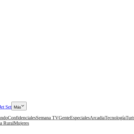
Jet Set
Más
ndo
Confidenciales
Semana TV
Gente
Especiales
Arcadia
Tecnología
Tur
a Rural
Mujeres