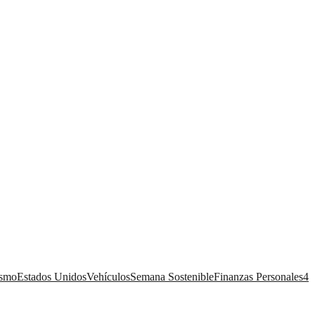
ismo
Estados Unidos
Vehículos
Semana Sostenible
Finanzas Personales
4