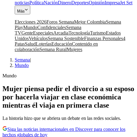
noticias
Política
Nación
Dinero
Deportes
Opinión
Impresa
Jet Set
Más
Elecciones 2026
Foros Semana
Mejor Colombia
Semana
Play
Mundo
Confidenciales
Semana
TV
Gente
Especiales
Arcadia
Tecnología
Turismo
Estados
Unidos
Vehículos
Semana Sostenible
Finanzas Personales
4
Patas
Salud
Loterías
Educación
Contenido en
colaboración
Semana Rural
Mujeres
Semana
|
Mundo
Mundo
Mujer piensa pedir el divorcio a su esposo
por hacerla viajar en clase económica
mientras él viaja en primera clase
La historia hizo que se abriera un debate en las redes sociales.
Siga las noticias internacionales en Discover para conocer los
hechos globales de hoy