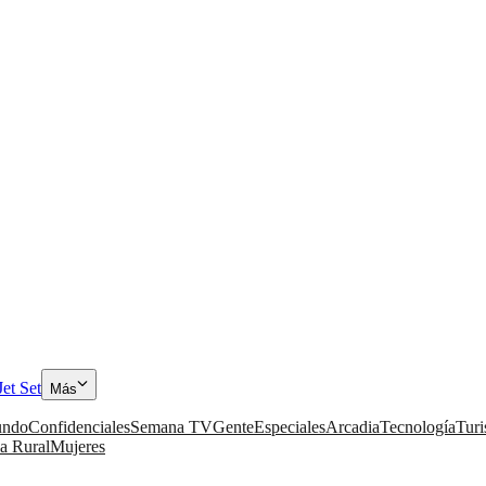
Jet Set
Más
ndo
Confidenciales
Semana TV
Gente
Especiales
Arcadia
Tecnología
Tur
a Rural
Mujeres