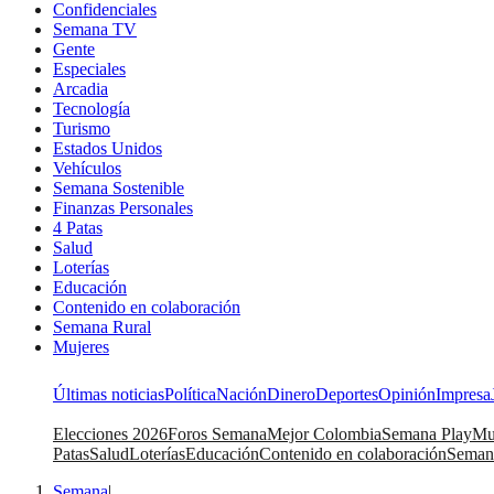
Confidenciales
Semana TV
Gente
Especiales
Arcadia
Tecnología
Turismo
Estados Unidos
Vehículos
Semana Sostenible
Finanzas Personales
4 Patas
Salud
Loterías
Educación
Contenido en colaboración
Semana Rural
Mujeres
Últimas noticias
Política
Nación
Dinero
Deportes
Opinión
Impresa
Elecciones 2026
Foros Semana
Mejor Colombia
Semana Play
Mu
Patas
Salud
Loterías
Educación
Contenido en colaboración
Seman
Semana
|