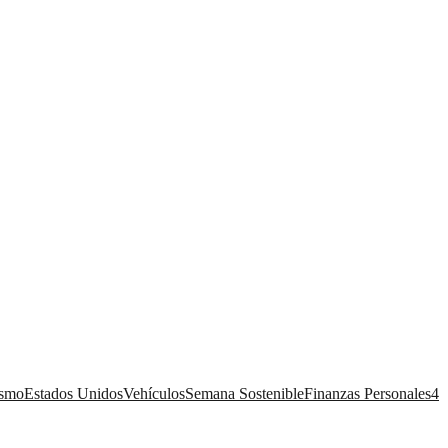
ismo
Estados Unidos
Vehículos
Semana Sostenible
Finanzas Personales
4