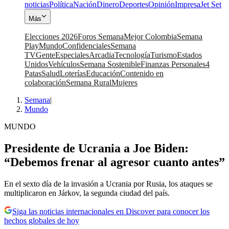
noticias
Política
Nación
Dinero
Deportes
Opinión
Impresa
Jet Set
Más
Elecciones 2026
Foros Semana
Mejor Colombia
Semana
Play
Mundo
Confidenciales
Semana
TV
Gente
Especiales
Arcadia
Tecnología
Turismo
Estados
Unidos
Vehículos
Semana Sostenible
Finanzas Personales
4
Patas
Salud
Loterías
Educación
Contenido en
colaboración
Semana Rural
Mujeres
Semana
|
Mundo
MUNDO
Presidente de Ucrania a Joe Biden:
“Debemos frenar al agresor cuanto antes”
En el sexto día de la invasión a Ucrania por Rusia, los ataques se
multiplicaron en Járkov, la segunda ciudad del país.
Siga las noticias internacionales en Discover para conocer los
hechos globales de hoy