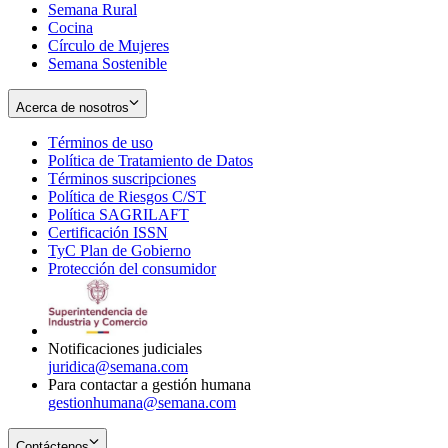
Semana Rural
Cocina
Círculo de Mujeres
Semana Sostenible
Acerca de nosotros
Términos de uso
Opens
Política de Tratamiento de Datos
in
Opens
Términos suscripciones
new
Opens
in
Política de Riesgos C/ST
window
in
Opens
new
Política SAGRILAFT
Opens
new
in
window
Certificación ISSN
Opens
in
window
new
TyC Plan de Gobierno
in
new
Opens
window
Protección del consumidor
new
window
in
Opens
window
new
in
window
new
window
Notificaciones judiciales
juridica@semana.com
Para contactar a gestión humana
gestionhumana@semana.com
Contáctenos