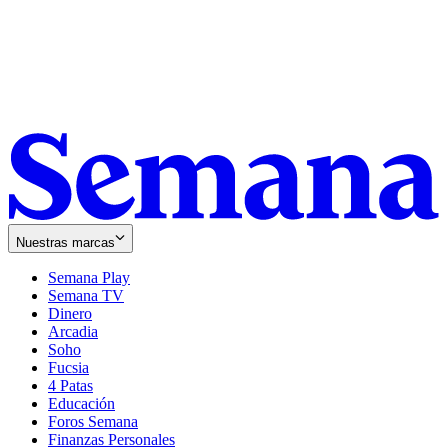
Nuestras marcas
Semana Play
Semana TV
Dinero
Arcadia
Soho
Opens
Fucsia
in
Opens
4 Patas
new
in
Educación
window
new
Foros Semana
window
Finanzas Personales