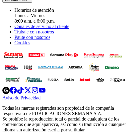
Horarios de atención
Lunes a Viernes
8:00 a.m. a 6:00 p.m.
Canales de servicio al cliente
Trabaje con nosotros
Paute con nosotros
Cookies
Opens
Opens
Opens
Opens
Opens
in
in
in
in
in
Aviso de Privacidad
Opens
new
new
new
new
new
in
window
window
window
window
window
Todas las marcas registradas son propiedad de la compañía
new
respectiva o de PUBLICACIONES SEMANA S.A.
window
Se prohíbe la reproducción total o parcial de cualquiera de los
contenidos que aquí aparezca, así como su traducción a cualquier
idioma sin autorización escrita por su titular.