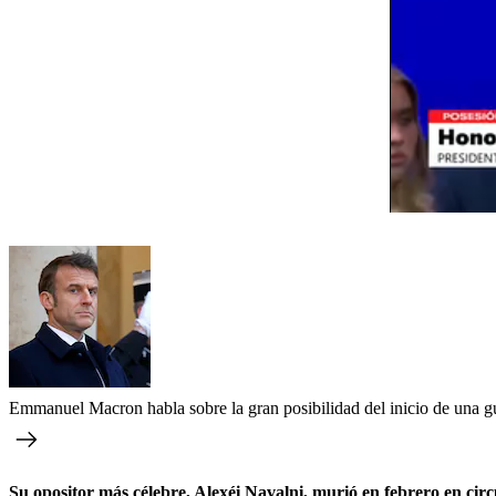
Emmanuel Macron habla sobre la gran posibilidad del inicio de una gu
Su opositor más célebre, Alexéi Navalni, murió en febrero en ci