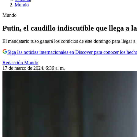
Mundo
Mundo
Putin, el caudillo indiscutible que llega a 
El mandatario ruso ganará los comicios de este domingo para llegar 
Siga las noticias internacionales en Discover para conocer los hech
Redacción Mundo
17 de marzo de 2024, 6:36 a. m.