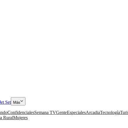
Jet Set
Más
ndo
Confidenciales
Semana TV
Gente
Especiales
Arcadia
Tecnología
Tur
a Rural
Mujeres