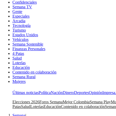
Confidenciales
Semana TV
Gente
Especiales
Arcadia
Tecnología
Turismo
Estados Unidos
Vehículos
Semana Sostenible
Finanzas Personales
4 Patas
Salud
Loterías
Educación
Contenido en colaboración
Semana Rural
Mujeres
Últimas noticias
Política
Nación
Dinero
Deportes
Opinión
Impresa
Elecciones 2026
Foros Semana
Mejor Colombia
Semana Play
Mu
Patas
Salud
Loterías
Educación
Contenido en colaboración
Seman
Semana
|