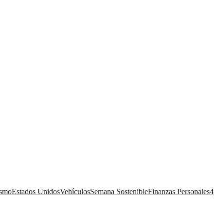
ismo
Estados Unidos
Vehículos
Semana Sostenible
Finanzas Personales
4