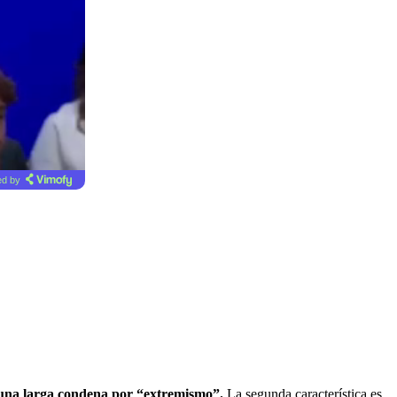
d by
a una larga condena por “extremismo”.
La segunda característica es