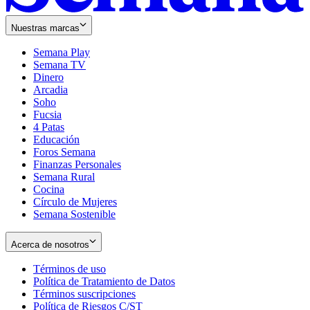
Nuestras marcas
Semana Play
Semana TV
Dinero
Arcadia
Soho
Opens
Fucsia
in
Opens
4 Patas
new
in
Educación
window
new
Foros Semana
window
Finanzas Personales
Semana Rural
Cocina
Círculo de Mujeres
Semana Sostenible
Acerca de nosotros
Términos de uso
Opens
Política de Tratamiento de Datos
in
Opens
Términos suscripciones
new
Opens
in
Política de Riesgos C/ST
window
in
Opens
new