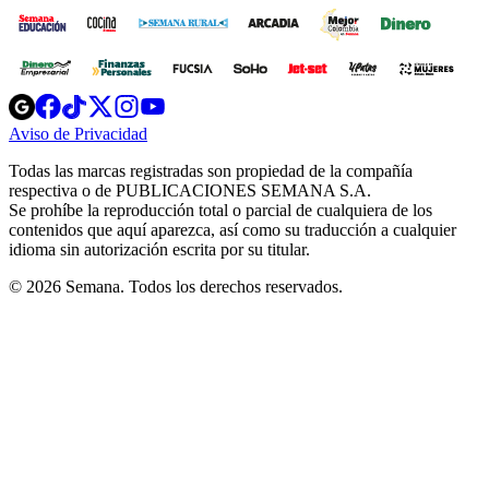
Opens
Opens
Opens
Opens
Opens
in
in
in
in
in
Aviso de Privacidad
Opens
new
new
new
new
new
in
window
window
window
window
window
Todas las marcas registradas son propiedad de la compañía
new
respectiva o de PUBLICACIONES SEMANA S.A.
window
Se prohíbe la reproducción total o parcial de cualquiera de los
contenidos que aquí aparezca, así como su traducción a cualquier
idioma sin autorización escrita por su titular.
© 2026 Semana. Todos los derechos reservados.