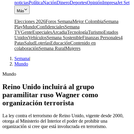
noticias
Política
Nación
Dinero
Deportes
Opinión
Impresa
Jet Set
Más
Elecciones 2026
Foros Semana
Mejor Colombia
Semana
Play
Mundo
Confidenciales
Semana
TV
Gente
Especiales
Arcadia
Tecnología
Turismo
Estados
Unidos
Vehículos
Semana Sostenible
Finanzas Personales
4
Patas
Salud
Loterías
Educación
Contenido en
colaboración
Semana Rural
Mujeres
Semana
|
Mundo
Mundo
Reino Unido incluirá al grupo
paramilitar ruso Wagner como
organización terrorista
La ley contra el terrorismo de Reino Unido, vigente desde 2000,
otorga al Ministerio del Interior el poder de prohibir una
organización si cree que está involucrada en terrorismo.