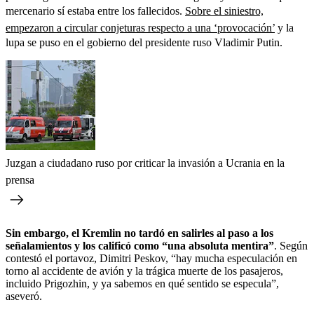
mercenario sí estaba entre los fallecidos.
Sobre el siniestro,
empezaron a circular conjeturas respecto a una ‘provocación’
y la
lupa se puso en el gobierno del presidente ruso Vladimir Putin.
Juzgan a ciudadano ruso por criticar la invasión a Ucrania en la
prensa
Sin embargo, el Kremlin no tardó en salirles al paso a los
señalamientos y los calificó como “una absoluta mentira”
. Según
contestó el portavoz, Dimitri Peskov, “hay mucha especulación en
torno al accidente de avión y la trágica muerte de los pasajeros,
incluido Prigozhin, y ya sabemos en qué sentido se especula”,
aseveró.