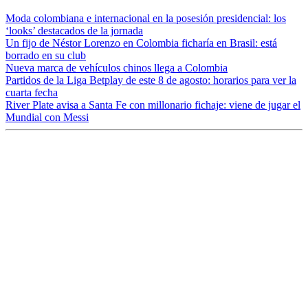
Moda colombiana e internacional en la posesión presidencial: los
‘looks’ destacados de la jornada
Un fijo de Néstor Lorenzo en Colombia ficharía en Brasil: está
borrado en su club
Nueva marca de vehículos chinos llega a Colombia
Partidos de la Liga Betplay de este 8 de agosto: horarios para ver la
cuarta fecha
River Plate avisa a Santa Fe con millonario fichaje: viene de jugar el
Mundial con Messi