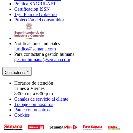
Política SAGRILAFT
Opens
new
in
window
Certificación ISSN
Opens
in
window
new
TyC Plan de Gobierno
in
new
Opens
window
Protección del consumidor
new
window
in
Opens
window
new
in
window
new
window
Notificaciones judiciales
juridica@semana.com
Para contactar a gestión humana
gestionhumana@semana.com
Contáctenos
Horarios de atención
Lunes a Viernes
8:00 a.m. a 6:00 p.m.
Canales de servicio al cliente
Trabaje con nosotros
Paute con nosotros
Cookies