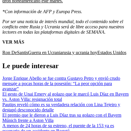
dron norteamericano este martes.
*Con información de AFP y Europa Press.
Por ser una noticia de interés mundial, todo el contenido sobre el
conflicto entre Rusia y Ucrania será de libre acceso para nuestros
lectores en todas las plataformas digitales de SEMANA.
VER MÁS
Ron DeSantis
Guerra en Ucrania
rusia y ucrania hoy
Estados Unidos
Le puede interesar
Jorge Enrique Abello se fue contra Gustavo Petro y envió crudo
mensaje a pocas horas de la posesión: “La peor opción para
avanzar”
El gesto de Unai Emery al golazo que le marcó Luis Díaz en Bayern
vs. Aston Villa: resignación total
Pautips reveló cómo es su verdadera relación con Lina Tejeiro y
destapó desconocido detalle
El premio que le dieron a Luis Díaz tras su golazo con el Bayern
Múnich frente a Aston Villa
A menos de 24 horas de su estreno, el puente de la 153 ya es
escenario de un accidente en Bogotá