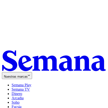
Nuestras marcas
Semana Play
Semana TV
Dinero
Arcadia
Soho
Opens
Fucsia
in
Opens