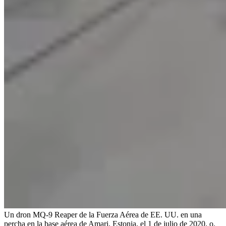
Un dron MQ-9 Reaper de la Fuerza Aérea de EE. UU. en una
percha en la base aérea de Amari, Estonia, el 1 de julio de 2020. o.