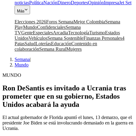
noticias
Política
Nación
Dinero
Deportes
Opinión
Impresa
Jet Set
Más
Elecciones 2026
Foros Semana
Mejor Colombia
Semana
Play
Mundo
Confidenciales
Semana
TV
Gente
Especiales
Arcadia
Tecnología
Turismo
Estados
Unidos
Vehículos
Semana Sostenible
Finanzas Personales
4
Patas
Salud
Loterías
Educación
Contenido en
colaboración
Semana Rural
Mujeres
Semana
|
Mundo
MUNDO
Ron DeSantis es invitado a Ucrania tras
prometer que en su gobierno, Estados
Unidos acabará la ayuda
El actual gobernador de Florida apuntó el lunes, 13 demarzo, que el
presidente Joe Biden se está involucrando demasiado en la guerra en
Ucrania.