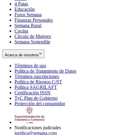
4 Patas
new
in
Educación
window
new
Foros Semana
window
Finanzas Personales
Semana Rural
Cocina
Círculo de Mujeres
Semana Sostenible
Acerca de nosotros
Términos de uso
Opens
Política de Tratamiento de Datos
in
Opens
Términos suscripciones
new
Opens
in
Política de Riesgos C/ST
window
in
Opens
new
Política SAGRILAFT
Opens
new
in
window
Certificación ISSN
Opens
in
window
new
TyC Plan de Gobierno
in
new
Opens
window
Protección del consumidor
new
window
in
Opens
window
new
in
window
new
window
Notificaciones judiciales
juridica@semana.com