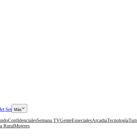
Jet Set
Más
ndo
Confidenciales
Semana TV
Gente
Especiales
Arcadia
Tecnología
Tur
a Rural
Mujeres