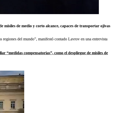
e misiles de medio y corto alcance, capaces de transportar ojivas
rias regiones del mundo”, manifestó contado Lavrov en una entrevista
llar
“medidas compensatorias”, como el despliegue de misiles de