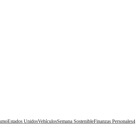
ismo
Estados Unidos
Vehículos
Semana Sostenible
Finanzas Personales
4