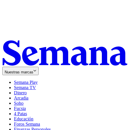
Nuestras marcas
Semana Play
Semana TV
Dinero
Arcadia
Soho
Opens
Fucsia
in
Opens
4 Patas
new
in
Educación
window
new
Foros Semana
window
Finanzas Personales