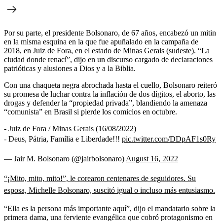
Por su parte, el presidente Bolsonaro, de 67 años, encabezó un mitin
en la misma esquina en la que fue apuñalado en la campaña de
2018, en Juiz de Fora, en el estado de Minas Gerais (sudeste). “La
ciudad donde renací”, dijo en un discurso cargado de declaraciones
patrióticas y alusiones a Dios y a la Biblia.
Con una chaqueta negra abrochada hasta el cuello, Bolsonaro reiteró
su promesa de luchar contra la inflación de dos dígitos, el aborto, las
drogas y defender la “propiedad privada”, blandiendo la amenaza
“comunista” en Brasil si pierde los comicios en octubre.
- Juiz de Fora / Minas Gerais (16/08/2022)
- Deus, Pátria, Família e Liberdade!!!
pic.twitter.com/DDpAF1s0Ry
— Jair M. Bolsonaro (@jairbolsonaro)
August 16, 2022
“¡Mito, mito, mito!”, le corearon centenares de seguidores. Su
esposa, Michelle Bolsonaro, suscitó igual o incluso más entusiasmo.
“Ella es la persona más importante aquí”, dijo el mandatario sobre la
primera dama, una ferviente evangélica que cobró protagonismo en