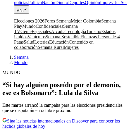
noticias
Política
Nación
Dinero
Deportes
Opinión
Impresa
Jet Set
Más
Elecciones 2026
Foros Semana
Mejor Colombia
Semana
Play
Mundo
Confidenciales
Semana
TV
Gente
Especiales
Arcadia
Tecnología
Turismo
Estados
Unidos
Vehículos
Semana Sostenible
Finanzas Personales
4
Patas
Salud
Loterías
Educación
Contenido en
colaboración
Semana Rural
Mujeres
Semana
|
Mundo
MUNDO
“Si hay alguien poseído por el demonio,
ese es Bolsonaro”: Lula da Silva
Este martes arrancó la campaña para las elecciones presidenciales
que se disputarán en octubre próximo.
Siga las noticias internacionales en Discover para conocer los
hechos globales de hoy