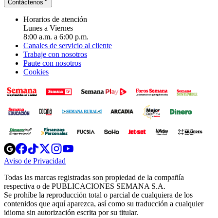
Contáctenos
Horarios de atención
Lunes a Viernes
8:00 a.m. a 6:00 p.m.
Canales de servicio al cliente
Trabaje con nosotros
Paute con nosotros
Cookies
Opens
Opens
Opens
Opens
Opens
in
in
in
in
in
Aviso de Privacidad
Opens
new
new
new
new
new
in
window
window
window
window
window
Todas las marcas registradas son propiedad de la compañía
new
respectiva o de PUBLICACIONES SEMANA S.A.
window
Se prohíbe la reproducción total o parcial de cualquiera de los
contenidos que aquí aparezca, así como su traducción a cualquier
idioma sin autorización escrita por su titular.