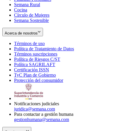
Semana Rural
Cocina
Círculo de Mujeres
Semana Sostenible
Acerca de nosotros
Términos de uso
Opens
Política de Tratamiento de Datos
in
Opens
Términos suscripciones
new
Opens
in
Política de Riesgos C/ST
window
in
Opens
new
Política SAGRILAFT
Opens
new
in
window
Certificación ISSN
Opens
in
window
new
TyC Plan de Gobierno
in
new
Opens
window
Protección del consumidor
new
window
in
Opens
window
new
in
window
new
window
Notificaciones judiciales
juridica@semana.com
Para contactar a gestión humana
gestionhumana@semana.com