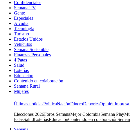
Confidenciales
Semana TV
Gente
Especiales
Arcadia
Tecnología
Turismo
Estados Unidos
Vehículos
Semana Sostenible
Finanzas Personales
4 Patas
Salud
Loterías
Educación
Contenido en colaboración
Semana Rural
Mujeres
Últimas noticias
Política
Nación
Dinero
Deportes
Opinión
Impresa
Elecciones 2026
Foros Semana
Mejor Colombia
Semana Play
Mu
Patas
Salud
Loterías
Educación
Contenido en colaboración
Seman
Semana
|