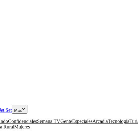
Jet Set
Más
ndo
Confidenciales
Semana TV
Gente
Especiales
Arcadia
Tecnología
Tur
a Rural
Mujeres