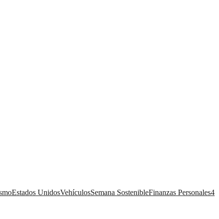
ismo
Estados Unidos
Vehículos
Semana Sostenible
Finanzas Personales
4