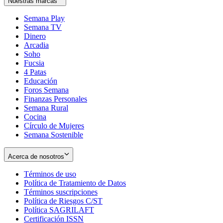
Nuestras marcas
Semana Play
Semana TV
Dinero
Arcadia
Soho
Opens
Fucsia
in
Opens
4 Patas
new
in
Educación
window
new
Foros Semana
window
Finanzas Personales
Semana Rural
Cocina
Círculo de Mujeres
Semana Sostenible
Acerca de nosotros
Términos de uso
Opens
Política de Tratamiento de Datos
in
Opens
Términos suscripciones
new
Opens
in
Política de Riesgos C/ST
window
in
Opens
new
Política SAGRILAFT
Opens
new
in
window
Certificación ISSN
Opens
in
window
new