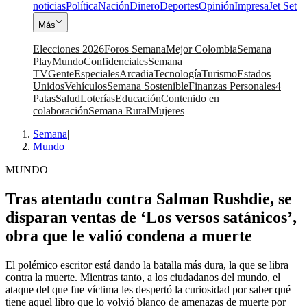
noticias
Política
Nación
Dinero
Deportes
Opinión
Impresa
Jet Set
Más
Elecciones 2026
Foros Semana
Mejor Colombia
Semana
Play
Mundo
Confidenciales
Semana
TV
Gente
Especiales
Arcadia
Tecnología
Turismo
Estados
Unidos
Vehículos
Semana Sostenible
Finanzas Personales
4
Patas
Salud
Loterías
Educación
Contenido en
colaboración
Semana Rural
Mujeres
Semana
|
Mundo
MUNDO
Tras atentado contra Salman Rushdie, se
disparan ventas de ‘Los versos satánicos’,
obra que le valió condena a muerte
El polémico escritor está dando la batalla más dura, la que se libra
contra la muerte. Mientras tanto, a los ciudadanos del mundo, el
ataque del que fue víctima les despertó la curiosidad por saber qué
tiene aquel libro que lo volvió blanco de amenazas de muerte por