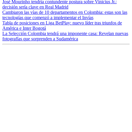
José Mourinho tendría contundente postura sobre Vinícius Jr.:
decisión sería clave en Real Madrid
Cambiaron las vías de 10 departamentos en Colombia: estas son las
tecnologías que comenzó a implementar el Invías
Tabla de posiciones en Liga BetPlay: nuevo líder tras triunfos de
América e Inter Bogotá
La Selección Colombia tendrá una imponente casa: Revelan nuevas
fotografías que sorprenden a Sudamérica