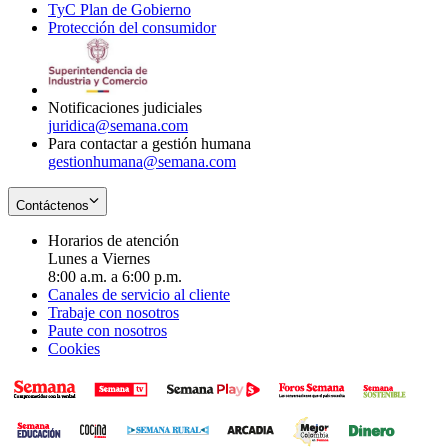
TyC Plan de Gobierno
in
new
Opens
window
Protección del consumidor
new
window
in
Opens
window
new
in
window
new
window
Notificaciones judiciales
juridica@semana.com
Para contactar a gestión humana
gestionhumana@semana.com
Contáctenos
Horarios de atención
Lunes a Viernes
8:00 a.m. a 6:00 p.m.
Canales de servicio al cliente
Trabaje con nosotros
Paute con nosotros
Cookies