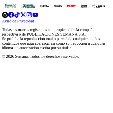
Opens
Opens
Opens
Opens
Opens
in
in
in
in
in
Aviso de Privacidad
Opens
new
new
new
new
new
in
window
window
window
window
window
Todas las marcas registradas son propiedad de la compañía
new
respectiva o de PUBLICACIONES SEMANA S.A.
window
Se prohíbe la reproducción total o parcial de cualquiera de los
contenidos que aquí aparezca, así como su traducción a cualquier
idioma sin autorización escrita por su titular.
© 2026 Semana. Todos los derechos reservados.