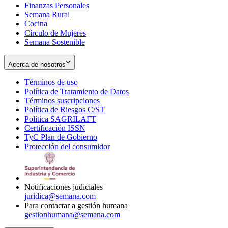
Finanzas Personales
Semana Rural
Cocina
Círculo de Mujeres
Semana Sostenible
Acerca de nosotros
Términos de uso
Opens
Política de Tratamiento de Datos
in
Opens
Términos suscripciones
new
Opens
in
Política de Riesgos C/ST
window
in
Opens
new
Política SAGRILAFT
Opens
new
in
window
Certificación ISSN
Opens
in
window
new
TyC Plan de Gobierno
in
new
Opens
window
Protección del consumidor
new
window
in
Opens
window
new
in
window
new
window
Notificaciones judiciales
juridica@semana.com
Para contactar a gestión humana
gestionhumana@semana.com