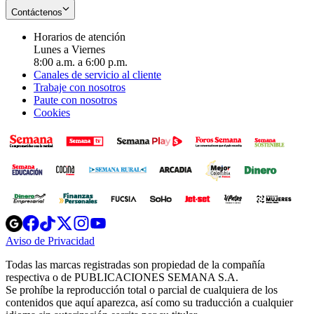
Contáctenos
Horarios de atención
Lunes a Viernes
8:00 a.m. a 6:00 p.m.
Canales de servicio al cliente
Trabaje con nosotros
Paute con nosotros
Cookies
Opens
Opens
Opens
Opens
Opens
in
in
in
in
in
Aviso de Privacidad
Opens
new
new
new
new
new
in
window
window
window
window
window
Todas las marcas registradas son propiedad de la compañía
new
respectiva o de PUBLICACIONES SEMANA S.A.
window
Se prohíbe la reproducción total o parcial de cualquiera de los
contenidos que aquí aparezca, así como su traducción a cualquier