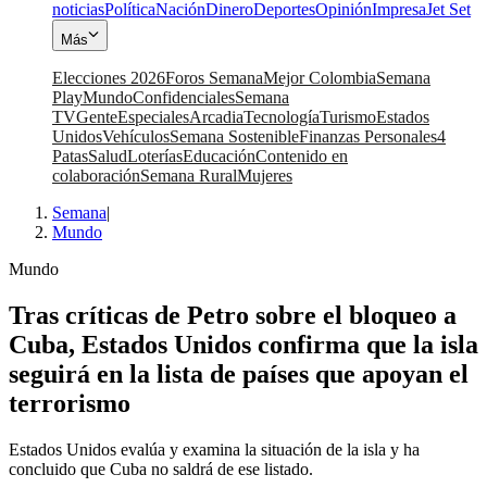
noticias
Política
Nación
Dinero
Deportes
Opinión
Impresa
Jet Set
Más
Elecciones 2026
Foros Semana
Mejor Colombia
Semana
Play
Mundo
Confidenciales
Semana
TV
Gente
Especiales
Arcadia
Tecnología
Turismo
Estados
Unidos
Vehículos
Semana Sostenible
Finanzas Personales
4
Patas
Salud
Loterías
Educación
Contenido en
colaboración
Semana Rural
Mujeres
Semana
|
Mundo
Mundo
Tras críticas de Petro sobre el bloqueo a
Cuba, Estados Unidos confirma que la isla
seguirá en la lista de países que apoyan el
terrorismo
Estados Unidos evalúa y examina la situación de la isla y ha
concluido que Cuba no saldrá de ese listado.