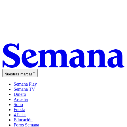
Nuestras marcas
Semana Play
Semana TV
Dinero
Arcadia
Soho
Opens
Fucsia
in
Opens
4 Patas
new
in
Educación
window
new
Foros Semana
window