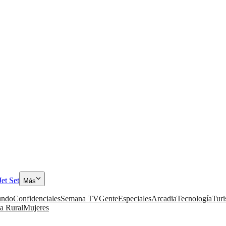
Jet Set
Más
ndo
Confidenciales
Semana TV
Gente
Especiales
Arcadia
Tecnología
Tur
a Rural
Mujeres