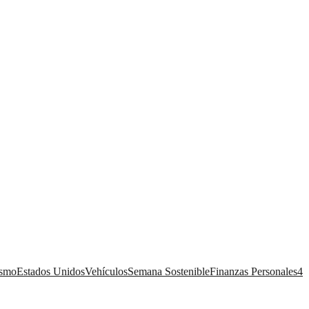
ismo
Estados Unidos
Vehículos
Semana Sostenible
Finanzas Personales
4