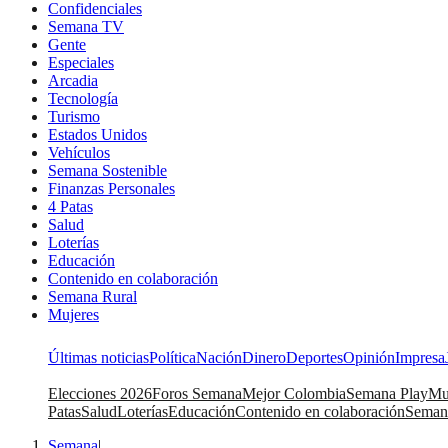
Confidenciales
Semana TV
Gente
Especiales
Arcadia
Tecnología
Turismo
Estados Unidos
Vehículos
Semana Sostenible
Finanzas Personales
4 Patas
Salud
Loterías
Educación
Contenido en colaboración
Semana Rural
Mujeres
Últimas noticias
Política
Nación
Dinero
Deportes
Opinión
Impresa
Elecciones 2026
Foros Semana
Mejor Colombia
Semana Play
Mu
Patas
Salud
Loterías
Educación
Contenido en colaboración
Seman
Semana
|