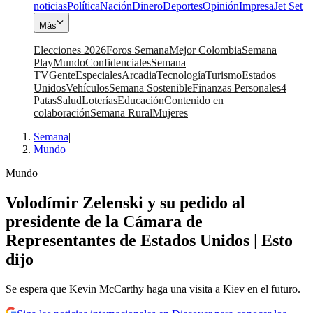
noticias
Política
Nación
Dinero
Deportes
Opinión
Impresa
Jet Set
Más
Elecciones 2026
Foros Semana
Mejor Colombia
Semana
Play
Mundo
Confidenciales
Semana
TV
Gente
Especiales
Arcadia
Tecnología
Turismo
Estados
Unidos
Vehículos
Semana Sostenible
Finanzas Personales
4
Patas
Salud
Loterías
Educación
Contenido en
colaboración
Semana Rural
Mujeres
Semana
|
Mundo
Mundo
Volodímir Zelenski y su pedido al
presidente de la Cámara de
Representantes de Estados Unidos | Esto
dijo
Se espera que Kevin McCarthy haga una visita a Kiev en el futuro.