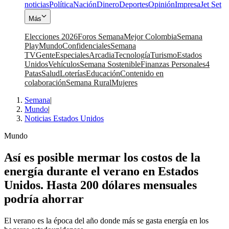
noticias
Política
Nación
Dinero
Deportes
Opinión
Impresa
Jet Set
Más
Elecciones 2026
Foros Semana
Mejor Colombia
Semana
Play
Mundo
Confidenciales
Semana
TV
Gente
Especiales
Arcadia
Tecnología
Turismo
Estados
Unidos
Vehículos
Semana Sostenible
Finanzas Personales
4
Patas
Salud
Loterías
Educación
Contenido en
colaboración
Semana Rural
Mujeres
Semana
|
Mundo
|
Noticias Estados Unidos
Mundo
Así es posible mermar los costos de la
energía durante el verano en Estados
Unidos. Hasta 200 dólares mensuales
podría ahorrar
El verano es la época del año donde más se gasta energía en los