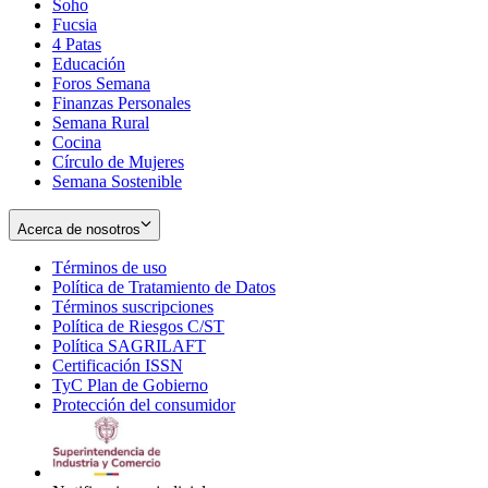
Soho
Opens
Fucsia
in
Opens
4 Patas
new
in
Educación
window
new
Foros Semana
window
Finanzas Personales
Semana Rural
Cocina
Círculo de Mujeres
Semana Sostenible
Acerca de nosotros
Términos de uso
Opens
Política de Tratamiento de Datos
in
Opens
Términos suscripciones
new
Opens
in
Política de Riesgos C/ST
window
in
Opens
new
Política SAGRILAFT
Opens
new
in
window
Certificación ISSN
Opens
in
window
new
TyC Plan de Gobierno
in
new
Opens
window
Protección del consumidor
new
window
in
Opens
window
new
in
window
new
window