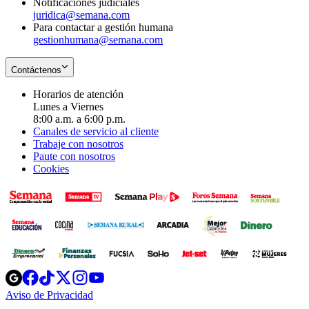
Notificaciones judiciales
juridica@semana.com
Para contactar a gestión humana
gestionhumana@semana.com
Contáctenos
Horarios de atención
Lunes a Viernes
8:00 a.m. a 6:00 p.m.
Canales de servicio al cliente
Trabaje con nosotros
Paute con nosotros
Cookies
Opens
Opens
Opens
Opens
Opens
in
in
in
in
in
Aviso de Privacidad
Opens
new
new
new
new
new
in