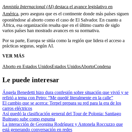
Amnistía Internacional (AI)
destaca el avance legislativo en
América
, pero asegura que es el continente donde más países siguen
oponiéndose al aborto como el caso de El Salvador. En cuanto a
África, esa organización resalta que en el último cuarto de siglo
varios países han mostrado avances en su normativa.
Por su parte, Europa se sitúa como la región que lidera el acceso a
prácticas seguras, según AI.
VER MÁS
Aborto en Estados Unidos
Estados Unidos
Aborto
Condena
Le puede interesar
Ángela Benedetti hizo dura confesión sobre situación que vivió y se
refirió a tema con Petro: “Me quedé literalmente en la calle”
El cambio que se acerca: Terpel prepara su red para la era de los
carros eléctricos
Así quedó la clasificación general del Tour de Polonia: Santiago
Buitrago sube como espuma
La interacción de Georgina Rodríguez y Antonela Roccuzzo que
está generando conversación en redes