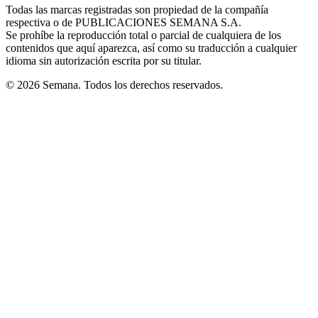
window
window
window
window
window
Todas las marcas registradas son propiedad de la compañía
new
respectiva o de PUBLICACIONES SEMANA S.A.
window
Se prohíbe la reproducción total o parcial de cualquiera de los
contenidos que aquí aparezca, así como su traducción a cualquier
idioma sin autorización escrita por su titular.
© 2026 Semana. Todos los derechos reservados.