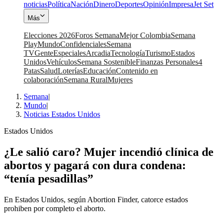
noticias
Política
Nación
Dinero
Deportes
Opinión
Impresa
Jet Set
Más
Elecciones 2026
Foros Semana
Mejor Colombia
Semana
Play
Mundo
Confidenciales
Semana
TV
Gente
Especiales
Arcadia
Tecnología
Turismo
Estados
Unidos
Vehículos
Semana Sostenible
Finanzas Personales
4
Patas
Salud
Loterías
Educación
Contenido en
colaboración
Semana Rural
Mujeres
Semana
|
Mundo
|
Noticias Estados Unidos
Estados Unidos
¿Le salió caro? Mujer incendió clínica de
abortos y pagará con dura condena:
“tenía pesadillas”
En Estados Unidos, según Abortion Finder, catorce estados
prohiben por completo el aborto.