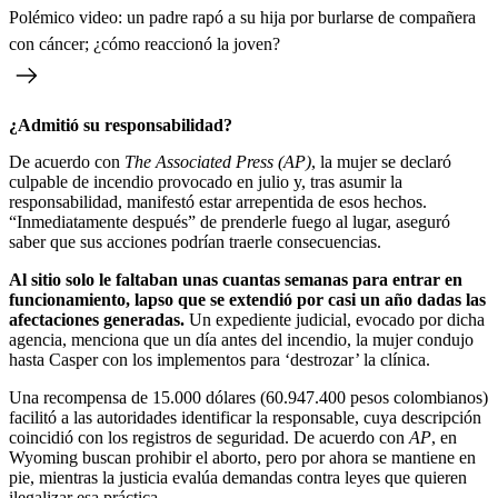
Polémico video: un padre rapó a su hija por burlarse de compañera
con cáncer; ¿cómo reaccionó la joven?
¿Admitió su responsabilidad?
De acuerdo con
The Associated Press (AP)
, la mujer se declaró
culpable de incendio provocado en julio y, tras asumir la
responsabilidad, manifestó estar arrepentida de esos hechos.
“Inmediatamente después” de prenderle fuego al lugar, aseguró
saber que sus acciones podrían traerle consecuencias.
Al sitio solo le faltaban unas cuantas semanas para entrar en
funcionamiento, lapso que se extendió por casi un año dadas las
afectaciones generadas.
Un expediente judicial, evocado por dicha
agencia, menciona que un día antes del incendio, la mujer condujo
hasta Casper con los implementos para ‘destrozar’ la clínica.
Una recompensa de 15.000 dólares (60.947.400 pesos colombianos)
facilitó a las autoridades identificar la responsable, cuya descripción
coincidió con los registros de seguridad. De acuerdo con
AP
, en
Wyoming buscan prohibir el aborto, pero por ahora se mantiene en
pie, mientras la justicia evalúa demandas contra leyes que quieren
ilegalizar esa práctica.