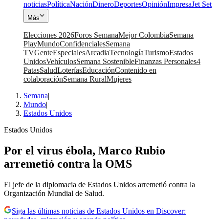
noticias
Política
Nación
Dinero
Deportes
Opinión
Impresa
Jet Set
Más
Elecciones 2026
Foros Semana
Mejor Colombia
Semana
Play
Mundo
Confidenciales
Semana
TV
Gente
Especiales
Arcadia
Tecnología
Turismo
Estados
Unidos
Vehículos
Semana Sostenible
Finanzas Personales
4
Patas
Salud
Loterías
Educación
Contenido en
colaboración
Semana Rural
Mujeres
Semana
|
Mundo
|
Estados Unidos
Estados Unidos
Por el virus ébola, Marco Rubio
arremetió contra la OMS
El jefe de la diplomacia de Estados Unidos arremetió contra la
Organización Mundial de Salud.
Siga las últimas noticias de Estados Unidos en Discover: