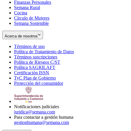
Finanzas Personales
Semana Rural
Cocina
Círculo de Mujeres
Semana Sostenible
Acerca de nosotros
Términos de uso
Opens
Política de Tratamiento de Datos
in
Opens
Términos suscripciones
new
Opens
in
Política de Riesgos C/ST
window
in
Opens
new
Política SAGRILAFT
Opens
new
in
window
Certificación ISSN
Opens
in
window
new
TyC Plan de Gobierno
in
new
Opens
window
Protección del consumidor
new
window
in
Opens
window
new
in
window
new
window
Notificaciones judiciales
juridica@semana.com
Para contactar a gestión humana
gestionhumana@semana.com