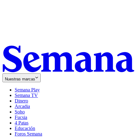
Nuestras marcas
Semana Play
Semana TV
Dinero
Arcadia
Soho
Opens
Fucsia
in
Opens
4 Patas
new
in
Educación
window
new
Foros Semana
window