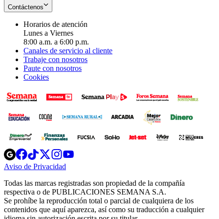
Contáctenos
Horarios de atención
Lunes a Viernes
8:00 a.m. a 6:00 p.m.
Canales de servicio al cliente
Trabaje con nosotros
Paute con nosotros
Cookies
Opens
Opens
Opens
Opens
Opens
in
in
in
in
in
Aviso de Privacidad
Opens
new
new
new
new
new
in
window
window
window
window
window
Todas las marcas registradas son propiedad de la compañía
new
respectiva o de PUBLICACIONES SEMANA S.A.
window
Se prohíbe la reproducción total o parcial de cualquiera de los
contenidos que aquí aparezca, así como su traducción a cualquier
idioma sin autorización escrita por su titular.