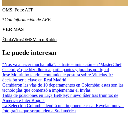
OMS.
Foto:
AFP
*
Con información de AFP.
VER MÁS
Ébola
Virus
OMS
Marco Rubio
Le puede interesar
“Nos va a hacer mucha falta”: la triste eliminación en ‘MasterChef
Celebrity’ que hizo llorar a participantes y jurados por igual
José Mourinho tendría contundente postura sobre Vinícius Jr.:
decisión sería clave en Real Madrid
Cambiaron las vías de 10 departamentos en Colombia: estas son las
tecnologías que comenzó a implementar el Invías
Tabla de posiciones en Liga BetPlay: nuevo líder tras triunfos de
América e Inter Bogotá
La Selección Colombia tendrá una imponente casa: Revelan nuevas
fotografías que sorprenden a Sudamérica