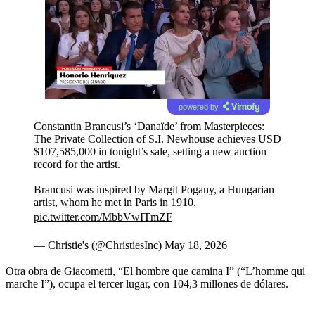
powered by
Constantin Brancusi’s ‘Danaïde’ from Masterpieces:
The Private Collection of S.I. Newhouse achieves USD
$107,585,000 in tonight’s sale, setting a new auction
record for the artist.
Brancusi was inspired by Margit Pogany, a Hungarian
artist, whom he met in Paris in 1910.
pic.twitter.com/MbbVwITmZF
— Christie's (@ChristiesInc)
May 18, 2026
Otra obra de Giacometti, “El hombre que camina I” (“L’homme qui
marche I”), ocupa el tercer lugar, con 104,3 millones de dólares.