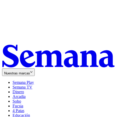
Nuestras marcas
Semana Play
Semana TV
Dinero
Arcadia
Soho
Opens
Fucsia
in
Opens
4 Patas
new
in
Educación
window
new