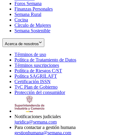
Foros Semana
window
Finanzas Personales
Semana Rural
Cocina
Círculo de Mujeres
Semana Sostenible
Acerca de nosotros
Términos de uso
Opens
Política de Tratamiento de Datos
in
Opens
Términos suscripciones
new
Opens
in
Política de Riesgos C/ST
window
in
Opens
new
Política SAGRILAFT
Opens
new
in
window
Certificación ISSN
Opens
in
window
new
TyC Plan de Gobierno
in
new
Opens
window
Protección del consumidor
new
window
in
Opens
window
new
in
window
new
window
Notificaciones judiciales
juridica@semana.com
Para contactar a gestión humana
gestionhumana@semana.com