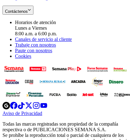
Contáctenos
Horarios de atención
Lunes a Viernes
8:00 a.m. a 6:00 p.m.
Canales de servicio al cliente
Trabaje con nosotros
Paute con nosotros
Cookies
Opens
Opens
Opens
Opens
Opens
in
in
in
in
in
Aviso de Privacidad
Opens
new
new
new
new
new
in
window
window
window
window
window
Todas las marcas registradas son propiedad de la compañía
new
respectiva o de PUBLICACIONES SEMANA S.A.
window
Se prohíbe la reproducción total o parcial de cualquiera de los