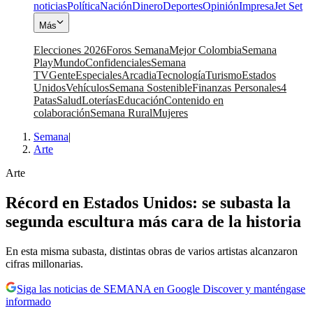
noticias
Política
Nación
Dinero
Deportes
Opinión
Impresa
Jet Set
Más
Elecciones 2026
Foros Semana
Mejor Colombia
Semana
Play
Mundo
Confidenciales
Semana
TV
Gente
Especiales
Arcadia
Tecnología
Turismo
Estados
Unidos
Vehículos
Semana Sostenible
Finanzas Personales
4
Patas
Salud
Loterías
Educación
Contenido en
colaboración
Semana Rural
Mujeres
Semana
|
Arte
Arte
Récord en Estados Unidos: se subasta la
segunda escultura más cara de la historia
En esta misma subasta, distintas obras de varios artistas alcanzaron
cifras millonarias.
Siga las noticias de SEMANA en Google Discover y manténgase
informado