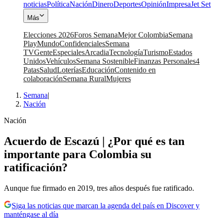
noticias
Política
Nación
Dinero
Deportes
Opinión
Impresa
Jet Set
Más
Elecciones 2026
Foros Semana
Mejor Colombia
Semana
Play
Mundo
Confidenciales
Semana
TV
Gente
Especiales
Arcadia
Tecnología
Turismo
Estados
Unidos
Vehículos
Semana Sostenible
Finanzas Personales
4
Patas
Salud
Loterías
Educación
Contenido en
colaboración
Semana Rural
Mujeres
Semana
|
Nación
Nación
Acuerdo de Escazú | ¿Por qué es tan
importante para Colombia su
ratificación?
Aunque fue firmado en 2019, tres años después fue ratificado.
Siga las noticias que marcan la agenda del país en Discover y
manténgase al día