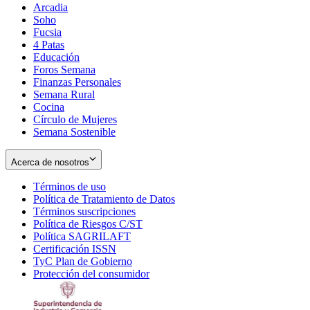
Arcadia
Soho
Opens
Fucsia
in
Opens
4 Patas
new
in
Educación
window
new
Foros Semana
window
Finanzas Personales
Semana Rural
Cocina
Círculo de Mujeres
Semana Sostenible
Acerca de nosotros
Términos de uso
Opens
Política de Tratamiento de Datos
in
Opens
Términos suscripciones
new
Opens
in
Política de Riesgos C/ST
window
in
Opens
new
Política SAGRILAFT
Opens
new
in
window
Certificación ISSN
Opens
in
window
new
TyC Plan de Gobierno
in
new
Opens
window
Protección del consumidor
new
window
in
Opens
window
new
in
window
new