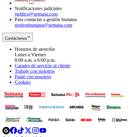
window
Notificaciones judiciales
juridica@semana.com
Para contactar a gestión humana
gestionhumana@semana.com
Contáctenos
Horarios de atención
Lunes a Viernes
8:00 a.m. a 6:00 p.m.
Canales de servicio al cliente
Trabaje con nosotros
Paute con nosotros
Cookies
Opens
Opens
Opens
Opens
Opens
in
in
in
in
in