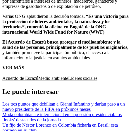
por enfrentarse a intereses de mineros, madereros, ganaderos y
empresas de gasoductos o de explotación de petróleo.
Varias ONG aplaudieron la decisión tomada.
“Es una victoria para
la protección de líderes ambientales, la naturaleza y los
territorios”, comentó la oficina en Bogotá de la ONG
internacional World Wide Fund for Nature (WWF).
El Acuerdo de Escazú busca proteger el medioambiente y la
salud de las personas, principalmente de los pueblos originarios,
y también promueve la participación pública, el acceso a la
información y la justicia en asuntos ambientales.
VER MÁS
Acuerdo de Escazú
Medio ambiente
Líderes sociales
Le puede interesar
Los tres puntos que debilitan a Gianni Infantino y darían paso a un
nuevo presidente de la FIFA en próximos meses
Moda colombiana e internacional en la posesión presidencial: los
‘looks’ destacados de la jornada
Un fijo de Néstor Lorenzo en Colombia ficharía en Brasil: está
borrado en su club