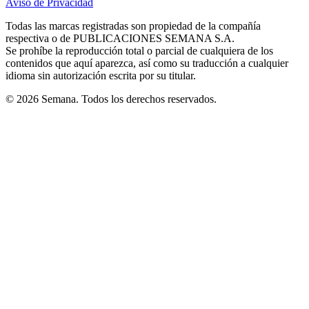
Aviso de Privacidad
Opens
new
new
new
new
new
in
window
window
window
window
window
Todas las marcas registradas son propiedad de la compañía
new
respectiva o de PUBLICACIONES SEMANA S.A.
window
Se prohíbe la reproducción total o parcial de cualquiera de los
contenidos que aquí aparezca, así como su traducción a cualquier
idioma sin autorización escrita por su titular.
© 2026 Semana. Todos los derechos reservados.