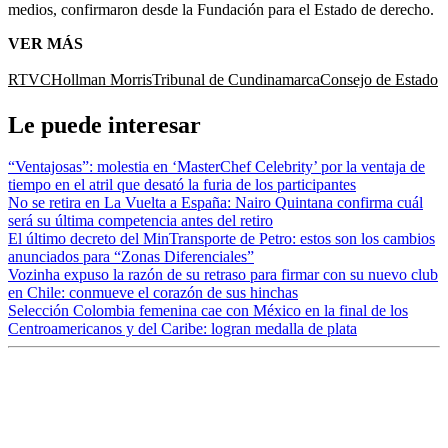
medios, confirmaron desde la Fundación para el Estado de derecho.
VER MÁS
RTVC
Hollman Morris
Tribunal de Cundinamarca
Consejo de Estado
Le puede interesar
“Ventajosas”: molestia en ‘MasterChef Celebrity’ por la ventaja de
tiempo en el atril que desató la furia de los participantes
No se retira en La Vuelta a España: Nairo Quintana confirma cuál
será su última competencia antes del retiro
El último decreto del MinTransporte de Petro: estos son los cambios
anunciados para “Zonas Diferenciales”
Vozinha expuso la razón de su retraso para firmar con su nuevo club
en Chile: conmueve el corazón de sus hinchas
Selección Colombia femenina cae con México en la final de los
Centroamericanos y del Caribe: logran medalla de plata