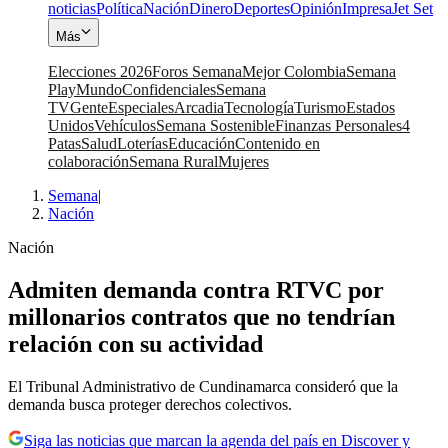
noticias
Política
Nación
Dinero
Deportes
Opinión
Impresa
Jet Set
Más
Elecciones 2026
Foros Semana
Mejor Colombia
Semana
Play
Mundo
Confidenciales
Semana
TV
Gente
Especiales
Arcadia
Tecnología
Turismo
Estados
Unidos
Vehículos
Semana Sostenible
Finanzas Personales
4
Patas
Salud
Loterías
Educación
Contenido en
colaboración
Semana Rural
Mujeres
Semana
|
Nación
Nación
Admiten demanda contra RTVC por
millonarios contratos que no tendrían
relación con su actividad
El Tribunal Administrativo de Cundinamarca consideró que la
demanda busca proteger derechos colectivos.
Siga las noticias que marcan la agenda del país en Discover y