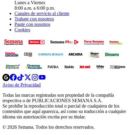
Lunes a Viernes
8:00 a.m. a 6:00 p.m.
Canales de servicio al cliente
Trabaje con nosotros
Paute con nosotros
Cookies
Opens
Opens
Opens
Opens
Opens
in
in
in
in
in
Aviso de Privacidad
Opens
new
new
new
new
new
in
window
window
window
window
window
Todas las marcas registradas son propiedad de la compañía
new
respectiva o de PUBLICACIONES SEMANA S.A.
window
Se prohíbe la reproducción total o parcial de cualquiera de los
contenidos que aquí aparezca, así como su traducción a cualquier
idioma sin autorización escrita por su titular.
© 2026 Semana. Todos los derechos reservados.