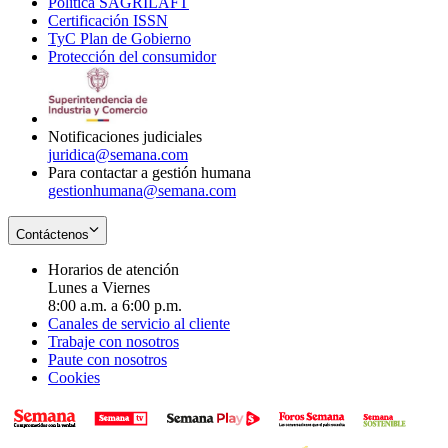
Política SAGRILAFT
Opens
new
in
window
Certificación ISSN
Opens
in
window
new
TyC Plan de Gobierno
in
new
Opens
window
Protección del consumidor
new
window
in
Opens
window
new
in
window
new
window
Notificaciones judiciales
juridica@semana.com
Para contactar a gestión humana
gestionhumana@semana.com
Contáctenos
Horarios de atención
Lunes a Viernes
8:00 a.m. a 6:00 p.m.
Canales de servicio al cliente
Trabaje con nosotros
Paute con nosotros
Cookies