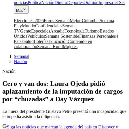
noticias
Política
Nación
Dinero
Deportes
Opinión
Impresa
Jet Set
Más
Elecciones 2026
Foros Semana
Mejor Colombia
Semana
Play
Mundo
Confidenciales
Semana
TV
Gente
Especiales
Arcadia
Tecnología
Turismo
Estados
Unidos
Vehículos
Semana Sostenible
Finanzas Personales
4
Patas
Salud
Loterías
Educación
Contenido en
colaboración
Semana Rural
Mujeres
Semana
|
Nación
Nación
Cero y van dos: Laura Ojeda pidió
aplazamiento de la imputación de cargos
por “chuzadas” a Day Vázquez
La nuera del presidente Gustavo Petro presentó una incapacidad que
le impedía asistir a la diligencia.
Siga las noticias que marcan la agenda del país en Discover y