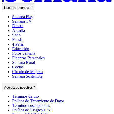
Nuestras marcas
Semana Play
Semana TV
Dinero
Arcadia
Soho
Opens
Fucsia
in
Opens
4 Patas
new
in
Educación
window
new
Foros Semana
window
Finanzas Personales
Semana Rural
Cocina
Círculo de Mujeres
Semana Sostenible
Acerca de nosotros
Términos de uso
Opens
Política de Tratamiento de Datos
in
Opens
Términos suscripciones
new
Opens
in
Política de Riesgos C/ST
window
in
Opens
new