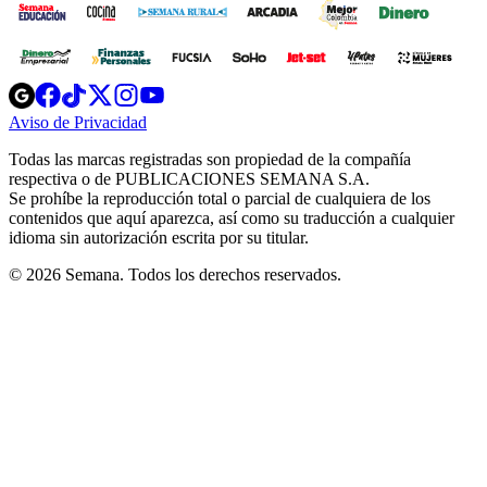
Opens
Opens
Opens
Opens
Opens
in
in
in
in
in
Aviso de Privacidad
Opens
new
new
new
new
new
in
window
window
window
window
window
Todas las marcas registradas son propiedad de la compañía
new
respectiva o de PUBLICACIONES SEMANA S.A.
window
Se prohíbe la reproducción total o parcial de cualquiera de los
contenidos que aquí aparezca, así como su traducción a cualquier
idioma sin autorización escrita por su titular.
© 2026 Semana. Todos los derechos reservados.