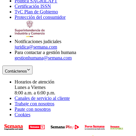
Política SAGRILAFT
Opens
new
in
window
Certificación ISSN
Opens
in
window
new
TyC Plan de Gobierno
in
new
Opens
window
Protección del consumidor
new
window
in
Opens
window
new
in
window
new
window
Notificaciones judiciales
juridica@semana.com
Para contactar a gestión humana
gestionhumana@semana.com
Contáctenos
Horarios de atención
Lunes a Viernes
8:00 a.m. a 6:00 p.m.
Canales de servicio al cliente
Trabaje con nosotros
Paute con nosotros
Cookies