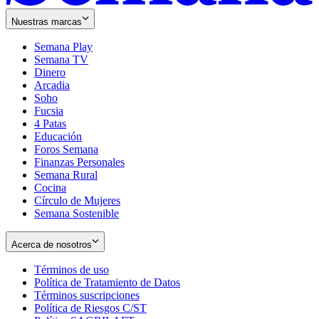
Nuestras marcas
Semana Play
Semana TV
Dinero
Arcadia
Soho
Opens
Fucsia
in
Opens
4 Patas
new
in
Educación
window
new
Foros Semana
window
Finanzas Personales
Semana Rural
Cocina
Círculo de Mujeres
Semana Sostenible
Acerca de nosotros
Términos de uso
Opens
Política de Tratamiento de Datos
in
Opens
Términos suscripciones
new
Opens
in
Política de Riesgos C/ST
window
in
Opens
new