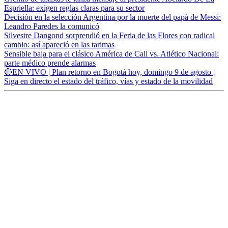
Espriella: exigen reglas claras para su sector
Decisión en la selección Argentina por la muerte del papá de Messi:
Leandro Paredes la comunicó
Silvestre Dangond sorprendió en la Feria de las Flores con radical
cambio: así apareció en las tarimas
Sensible baja para el clásico América de Cali vs. Atlético Nacional:
parte médico prende alarmas
🔴EN VIVO | Plan retorno en Bogotá hoy, domingo 9 de agosto |
Siga en directo el estado del tráfico, vías y estado de la movilidad