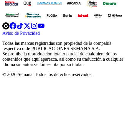
Opens
Opens
Opens
Opens
Opens
in
in
in
in
in
Aviso de Privacidad
Opens
new
new
new
new
new
in
window
window
window
window
window
Todas las marcas registradas son propiedad de la compañía
new
respectiva o de PUBLICACIONES SEMANA S.A.
window
Se prohíbe la reproducción total o parcial de cualquiera de los
contenidos que aquí aparezca, así como su traducción a cualquier
idioma sin autorización escrita por su titular.
© 2026 Semana. Todos los derechos reservados.