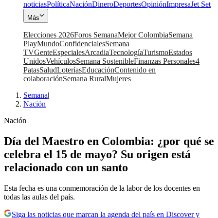
noticias
Política
Nación
Dinero
Deportes
Opinión
Impresa
Jet Set
Más
Elecciones 2026
Foros Semana
Mejor Colombia
Semana
Play
Mundo
Confidenciales
Semana
TV
Gente
Especiales
Arcadia
Tecnología
Turismo
Estados
Unidos
Vehículos
Semana Sostenible
Finanzas Personales
4
Patas
Salud
Loterías
Educación
Contenido en
colaboración
Semana Rural
Mujeres
Semana
|
Nación
Nación
Día del Maestro en Colombia: ¿por qué se
celebra el 15 de mayo? Su origen está
relacionado con un santo
Esta fecha es una conmemoración de la labor de los docentes en
todas las aulas del país.
Siga las noticias que marcan la agenda del país en Discover y