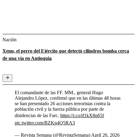
Nación
Xenu, el perro del Ejército que detectó cilindros bomba cerca
de una vía en Antioquia
El comandante de las FF. MM., general Hugo
Alejandro López, confirmó que en las últimas 48 horas
se han presentado 26 acciones terroristas contra la
población civil y la fuerza pública por parte de
disidencias de las Farc.
https://t.co/if1kX8q65f
pic.twitter.com/BZKn4Q5RA3
— Revista Semana (@RevistaSemana)
April 26, 2026