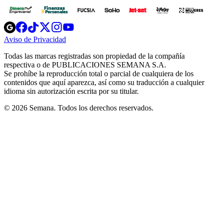
Opens
Opens
Opens
Opens
Opens
in
in
in
in
in
Aviso de Privacidad
Opens
new
new
new
new
new
in
window
window
window
window
window
Todas las marcas registradas son propiedad de la compañía
new
respectiva o de PUBLICACIONES SEMANA S.A.
window
Se prohíbe la reproducción total o parcial de cualquiera de los
contenidos que aquí aparezca, así como su traducción a cualquier
idioma sin autorización escrita por su titular.
© 2026 Semana. Todos los derechos reservados.