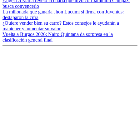
Ángel Di María reveló la charla que tuvo con Jáminton Campaz:
busca convencerlo
La millonada que ganaría Jhon Lucumí si firma con Juventus:
destaparon la cifra
¿Quiere vender bien su carro? Estos consejos le ayudarán a
mantener y aumentar su valor
Vuelta a Burgos 2026: Nairo Quintana da sorpresa en la
clasificación general final