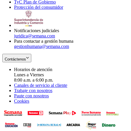
TyC Plan de Gobierno
in
new
Opens
window
Protección del consumidor
new
window
in
Opens
window
new
in
window
new
window
Notificaciones judiciales
juridica@semana.com
Para contactar a gestión humana
gestionhumana@semana.com
Contáctenos
Horarios de atención
Lunes a Viernes
8:00 a.m. a 6:00 p.m.
Canales de servicio al cliente
Trabaje con nosotros
Paute con nosotros
Cookies