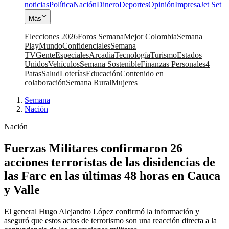
noticias
Política
Nación
Dinero
Deportes
Opinión
Impresa
Jet Set
Más
Elecciones 2026
Foros Semana
Mejor Colombia
Semana
Play
Mundo
Confidenciales
Semana
TV
Gente
Especiales
Arcadia
Tecnología
Turismo
Estados
Unidos
Vehículos
Semana Sostenible
Finanzas Personales
4
Patas
Salud
Loterías
Educación
Contenido en
colaboración
Semana Rural
Mujeres
Semana
|
Nación
Nación
Fuerzas Militares confirmaron 26
acciones terroristas de las disidencias de
las Farc en las últimas 48 horas en Cauca
y Valle
El general Hugo Alejandro López confirmó la información y
aseguró que estos actos de terrorismo son una reacción directa a la