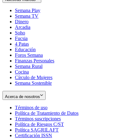
Semana Play
Semana TV
Dinero
Arcadia
Soho
Opens
Fucsia
in
Opens
4 Patas
new
in
Educación
window
new
Foros Semana
window
Finanzas Personales
Semana Rural
Cocina
Círculo de Mujeres
Semana Sostenible
Acerca de nosotros
Términos de uso
Opens
Política de Tratamiento de Datos
in
Opens
Términos suscripciones
new
Opens
in
Política de Riesgos C/ST
window
in
Opens
new
Política SAGRILAFT
Opens
new
in
window
Certificación ISSN
Opens
in
window
new