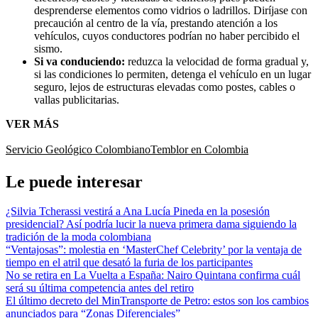
desprenderse elementos como vidrios o ladrillos. Diríjase con
precaución al centro de la vía, prestando atención a los
vehículos, cuyos conductores podrían no haber percibido el
sismo.
Si va conduciendo:
reduzca la velocidad de forma gradual y,
si las condiciones lo permiten, detenga el vehículo en un lugar
seguro, lejos de estructuras elevadas como postes, cables o
vallas publicitarias.
VER MÁS
Servicio Geológico Colombiano
Temblor en Colombia
Le puede interesar
¿Silvia Tcherassi vestirá a Ana Lucía Pineda en la posesión
presidencial? Así podría lucir la nueva primera dama siguiendo la
tradición de la moda colombiana
“Ventajosas”: molestia en ‘MasterChef Celebrity’ por la ventaja de
tiempo en el atril que desató la furia de los participantes
No se retira en La Vuelta a España: Nairo Quintana confirma cuál
será su última competencia antes del retiro
El último decreto del MinTransporte de Petro: estos son los cambios
anunciados para “Zonas Diferenciales”