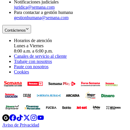
Notificaciones judiciales
juridica@semana.com
Para contactar a gestión humana
gestionhumana@semana.com
Contáctenos
Horarios de atención
Lunes a Viernes
8:00 a.m. a 6:00 p.m.
Canales de servicio al cliente
Trabaje con nosotros
Paute con nosotros
Cookies
Opens
Opens
Opens
Opens
Opens
in
in
in
in
in
Aviso de Privacidad
Opens
new
new
new
new
new