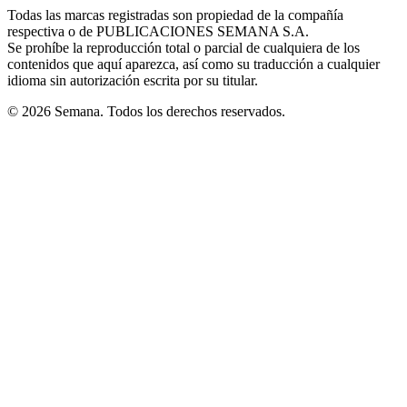
in
window
window
window
window
window
Todas las marcas registradas son propiedad de la compañía
new
respectiva o de PUBLICACIONES SEMANA S.A.
window
Se prohíbe la reproducción total o parcial de cualquiera de los
contenidos que aquí aparezca, así como su traducción a cualquier
idioma sin autorización escrita por su titular.
© 2026 Semana. Todos los derechos reservados.