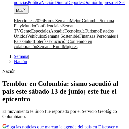
noticias
Política
Nación
Dinero
Deportes
Opinión
Impresa
Jet Set
Más
Elecciones 2026
Foros Semana
Mejor Colombia
Semana
Play
Mundo
Confidenciales
Semana
TV
Gente
Especiales
Arcadia
Tecnología
Turismo
Estados
Unidos
Vehículos
Semana Sostenible
Finanzas Personales
4
Patas
Salud
Loterías
Educación
Contenido en
colaboración
Semana Rural
Mujeres
Semana
|
Nación
Nación
Temblor en Colombia: sismo sacudió al
país este sábado 13 de junio; este fue el
epicentro
El movimiento telúrico fue reportado por el Servicio Geológico
Colombiano.
Siga las noticias que marcan la agenda del país en Discover y