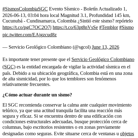
#SismosColombiaSGC
Evento Sísmico - Boletín Actualizado 1,
2026-06-13, 03:04 hora local Magnitud 3.1, Profundidad 145 km,
Cucunubá - Cundinamarca, Colombia ¿Sintió este sismo? repórtelo
https://t.co/pgC7OC2O7j
https://t.co/63pt8nVsSe
#Temblor
#Sismo
pic.twitter.com/EAjgzcud8z
— Servicio Geológico Colombiano (@sgcol)
June 13, 2026
Es importante tener presente que el
Servicio Geológico Colombiano
(SGC)
es la entidad encargada de vigilar la actividad sísmica en el
país. Debido a su ubicación geográfica, Colombia está en una zona
de alta sismicidad, por lo que los temblores son fenómenos
relativamente frecuentes.
¿Cómo actuar durante un sismo?
El SGC recomienda conservar la calma ante cualquier movimiento
telúrico, ya que una actitud tranquila facilita una reacción más
segura y eficaz. Si se encuentra dentro de una edificación con
condiciones estructurales adecuadas, busque protección cerca de
columnas, bajo escritorios resistentes o en zonas previamente
designadas como seguras. Evite situarse cerca de ventanas u
objetos