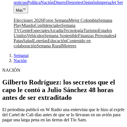
noticias
Política
Nación
Dinero
Deportes
Opinión
Impresa
Jet Set
Más
Elecciones 2026
Foros Semana
Mejor Colombia
Semana
Play
Mundo
Confidenciales
Semana
TV
Gente
Especiales
Arcadia
Tecnología
Turismo
Estados
Unidos
Vehículos
Semana Sostenible
Finanzas Personales
4
Patas
Salud
Loterías
Educación
Contenido en
colaboración
Semana Rural
Mujeres
Semana
|
Nación
NACIÓN
Gilberto Rodríguez: los secretos que el
capo le contó a Julio Sánchez 48 horas
antes de ser extraditado
El periodista publicó en W Radio una entrevista que le hizo al exjefe
del Cartel de Cali días antes de que se lo llevaran en un avión para
pagar una larga pena en las tierras del Tío Sam.