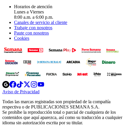
Horarios de atención
Lunes a Viernes
8:00 a.m. a 6:00 p.m.
Canales de servicio al cliente
Trabaje con nosotros
Paute con nosotros
Cookies
Opens
Opens
Opens
Opens
Opens
in
in
in
in
in
Aviso de Privacidad
Opens
new
new
new
new
new
in
window
window
window
window
window
Todas las marcas registradas son propiedad de la compañía
new
respectiva o de PUBLICACIONES SEMANA S.A.
window
Se prohíbe la reproducción total o parcial de cualquiera de los
contenidos que aquí aparezca, así como su traducción a cualquier
idioma sin autorización escrita por su titular.