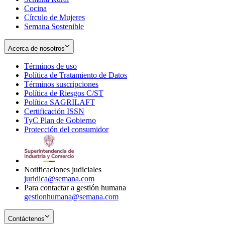
Cocina
Círculo de Mujeres
Semana Sostenible
Acerca de nosotros
Términos de uso
Opens
Política de Tratamiento de Datos
in
Opens
Términos suscripciones
new
Opens
in
Política de Riesgos C/ST
window
in
Opens
new
Política SAGRILAFT
Opens
new
in
window
Certificación ISSN
Opens
in
window
new
TyC Plan de Gobierno
in
new
Opens
window
Protección del consumidor
new
window
in
Opens
window
new
in
window
new
window
Notificaciones judiciales
juridica@semana.com
Para contactar a gestión humana
gestionhumana@semana.com
Contáctenos