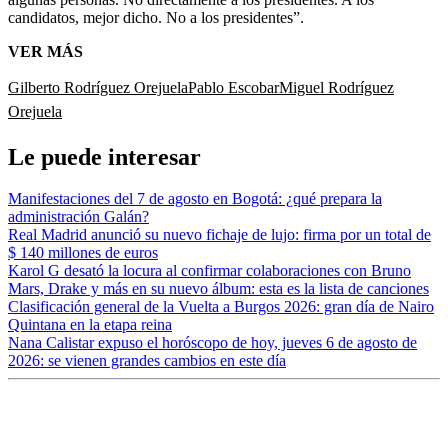
candidatos, mejor dicho. No a los presidentes”.
VER MÁS
Gilberto Rodríguez Orejuela
Pablo Escobar
Miguel Rodríguez
Orejuela
Le puede interesar
Manifestaciones del 7 de agosto en Bogotá: ¿qué prepara la
administración Galán?
Real Madrid anunció su nuevo fichaje de lujo: firma por un total de
$ 140 millones de euros
Karol G desató la locura al confirmar colaboraciones con Bruno
Mars, Drake y más en su nuevo álbum: esta es la lista de canciones
Clasificación general de la Vuelta a Burgos 2026: gran día de Nairo
Quintana en la etapa reina
Nana Calistar expuso el horóscopo de hoy, jueves 6 de agosto de
2026: se vienen grandes cambios en este día