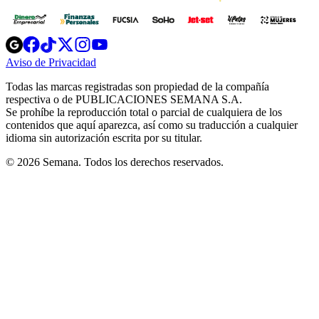
Opens
Opens
Opens
Opens
Opens
in
in
in
in
in
Aviso de Privacidad
Opens
new
new
new
new
new
in
window
window
window
window
window
Todas las marcas registradas son propiedad de la compañía
new
respectiva o de PUBLICACIONES SEMANA S.A.
window
Se prohíbe la reproducción total o parcial de cualquiera de los
contenidos que aquí aparezca, así como su traducción a cualquier
idioma sin autorización escrita por su titular.
© 2026 Semana. Todos los derechos reservados.