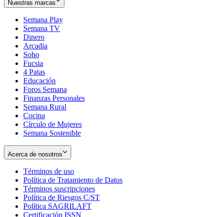
Nuestras marcas
Semana Play
Semana TV
Dinero
Arcadia
Soho
Opens
Fucsia
in
Opens
4 Patas
new
in
Educación
window
new
Foros Semana
window
Finanzas Personales
Semana Rural
Cocina
Círculo de Mujeres
Semana Sostenible
Acerca de nosotros
Términos de uso
Opens
Política de Tratamiento de Datos
in
Opens
Términos suscripciones
new
Opens
in
Política de Riesgos C/ST
window
in
Opens
new
Política SAGRILAFT
Opens
new
in
window
Certificación ISSN
Opens
in
window
new