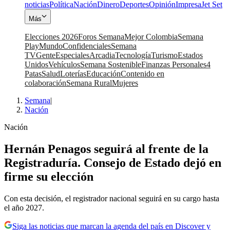
noticias
Política
Nación
Dinero
Deportes
Opinión
Impresa
Jet Set
Más
Elecciones 2026
Foros Semana
Mejor Colombia
Semana
Play
Mundo
Confidenciales
Semana
TV
Gente
Especiales
Arcadia
Tecnología
Turismo
Estados
Unidos
Vehículos
Semana Sostenible
Finanzas Personales
4
Patas
Salud
Loterías
Educación
Contenido en
colaboración
Semana Rural
Mujeres
Semana
|
Nación
Nación
Hernán Penagos seguirá al frente de la
Registraduría. Consejo de Estado dejó en
firme su elección
Con esta decisión, el registrador nacional seguirá en su cargo hasta
el año 2027.
Siga las noticias que marcan la agenda del país en Discover y