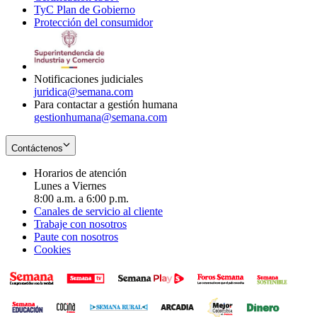
TyC Plan de Gobierno
in
new
Opens
window
Protección del consumidor
new
window
in
Opens
window
new
in
window
new
window
Notificaciones judiciales
juridica@semana.com
Para contactar a gestión humana
gestionhumana@semana.com
Contáctenos
Horarios de atención
Lunes a Viernes
8:00 a.m. a 6:00 p.m.
Canales de servicio al cliente
Trabaje con nosotros
Paute con nosotros
Cookies