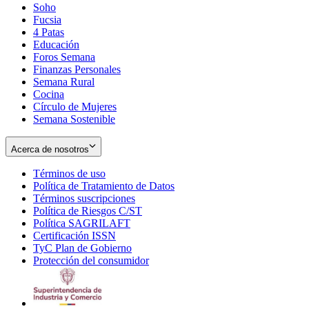
Soho
Opens
Fucsia
in
Opens
4 Patas
new
in
Educación
window
new
Foros Semana
window
Finanzas Personales
Semana Rural
Cocina
Círculo de Mujeres
Semana Sostenible
Acerca de nosotros
Términos de uso
Opens
Política de Tratamiento de Datos
in
Opens
Términos suscripciones
new
Opens
in
Política de Riesgos C/ST
window
in
Opens
new
Política SAGRILAFT
Opens
new
in
window
Certificación ISSN
Opens
in
window
new
TyC Plan de Gobierno
in
new
Opens
window
Protección del consumidor
new
window
in
Opens
window
new
in
window
new
window