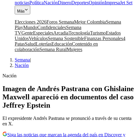
noticias
Política
Nación
Dinero
Deportes
Opinión
Impresa
Jet Set
Más
Elecciones 2026
Foros Semana
Mejor Colombia
Semana
Play
Mundo
Confidenciales
Semana
TV
Gente
Especiales
Arcadia
Tecnología
Turismo
Estados
Unidos
Vehículos
Semana Sostenible
Finanzas Personales
4
Patas
Salud
Loterías
Educación
Contenido en
colaboración
Semana Rural
Mujeres
Semana
|
Nación
Nación
Imagen de Andrés Pastrana con Ghislaine
Maxwell apareció en documentos del caso
Jeffrey Epstein
El expresidente Andrés Pastrana se pronunció a través de su cuenta
en X.
Siga las noticias que marcan la agenda del país en Discover y