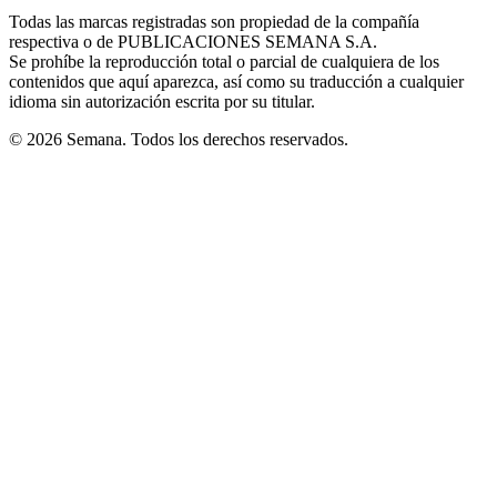
in
window
window
window
window
window
Todas las marcas registradas son propiedad de la compañía
new
respectiva o de PUBLICACIONES SEMANA S.A.
window
Se prohíbe la reproducción total o parcial de cualquiera de los
contenidos que aquí aparezca, así como su traducción a cualquier
idioma sin autorización escrita por su titular.
© 2026 Semana. Todos los derechos reservados.