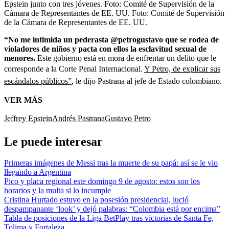
Epstein junto con tres jóvenes. Foto: Comité de Supervisión de la
Cámara de Representantes de EE. UU.
Foto:
Comité de Supervisión
de la Cámara de Representantes de EE. UU.
“No me intimida un pederasta @petrogustavo que se rodea de
violadores de niños y pacta con ellos la esclavitud sexual de
menores.
Este gobierno está en mora de enfrentar un delito que le
corresponde a la Corte Penal Internacional.
Y Petro, de explicar sus
escándalos públicos”
, le dijo Pastrana al jefe de Estado colombiano.
VER MÁS
Jeffrey Epstein
Andrés Pastrana
Gustavo Petro
Le puede interesar
Primeras imágenes de Messi tras la muerte de su papá: así se le vio
llegando a Argentina
Pico y placa regional este domingo 9 de agosto: estos son los
horarios y la multa si lo incumple
Cristina Hurtado estuvo en la posesión presidencial, lució
despampanante ‘look’ y dejó palabras: “Colombia está por encima”
Tabla de posiciones de la Liga BetPlay tras victorias de Santa Fe,
Tolima y Fortaleza