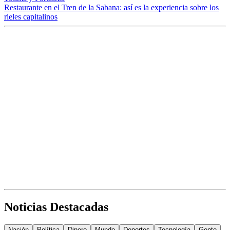
Restaurante en el Tren de la Sabana: así es la experiencia sobre los
rieles capitalinos
Noticias Destacadas
Nación
Política
Dinero
Mundo
Deportes
Tecnología
Gente