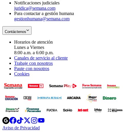
Notificaciones judiciales
juridica@semana.com
Para contactar a gestión humana
gestionhumana@semana.com
Contáctenos
Horarios de atención
Lunes a Viernes
8:00 a.m. a 6:00 p.m.
Canales de servicio al cliente
Trabaje con nosotros
Paute con nosotros
Cookies
Opens
Opens
Opens
Opens
Opens
in
in
in
in
in
Aviso de Privacidad
Opens
new
new
new
new
new