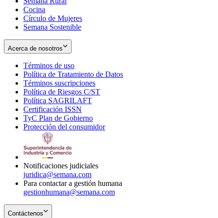
Semana Rural
Cocina
Círculo de Mujeres
Semana Sostenible
Acerca de nosotros
Términos de uso
Opens
Política de Tratamiento de Datos
in
Opens
Términos suscripciones
new
Opens
in
Política de Riesgos C/ST
window
in
Opens
new
Política SAGRILAFT
Opens
new
in
window
Certificación ISSN
Opens
in
window
new
TyC Plan de Gobierno
in
new
Opens
window
Protección del consumidor
new
window
in
Opens
window
new
in
window
new
window
Notificaciones judiciales
juridica@semana.com
Para contactar a gestión humana
gestionhumana@semana.com
Contáctenos