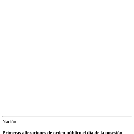
Nación
Primeras alteraciones de orden público el día de la posesión