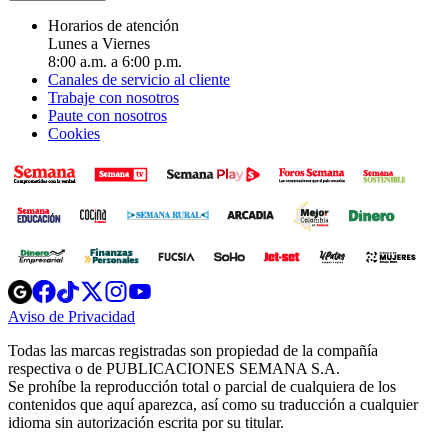
Horarios de atención
Lunes a Viernes
8:00 a.m. a 6:00 p.m.
Canales de servicio al cliente
Trabaje con nosotros
Paute con nosotros
Cookies
Opens
Opens
Opens
Opens
Opens
in
in
in
in
in
Aviso de Privacidad
Opens
new
new
new
new
new
in
window
window
window
window
window
Todas las marcas registradas son propiedad de la compañía
new
respectiva o de PUBLICACIONES SEMANA S.A.
window
Se prohíbe la reproducción total o parcial de cualquiera de los
contenidos que aquí aparezca, así como su traducción a cualquier
idioma sin autorización escrita por su titular.