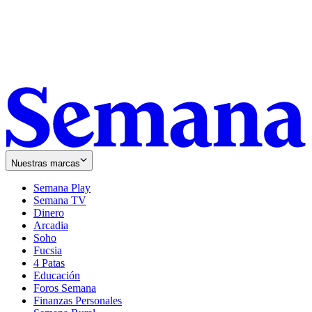
Nuestras marcas
Semana Play
Semana TV
Dinero
Arcadia
Soho
Opens
Fucsia
in
Opens
4 Patas
new
in
Educación
window
new
Foros Semana
window
Finanzas Personales