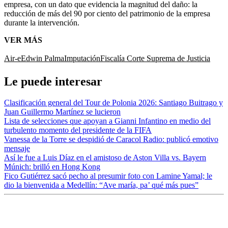
empresa, con un dato que evidencia la magnitud del daño: la
reducción de más del 90 por ciento del patrimonio de la empresa
durante la intervención.
VER MÁS
Air-e
Edwin Palma
Imputación
Fiscalía
Corte Suprema de Justicia
Le puede interesar
Clasificación general del Tour de Polonia 2026: Santiago Buitrago y
Juan Guillermo Martínez se lucieron
Lista de selecciones que apoyan a Gianni Infantino en medio del
turbulento momento del presidente de la FIFA
Vanessa de la Torre se despidió de Caracol Radio: publicó emotivo
mensaje
Así le fue a Luis Díaz en el amistoso de Aston Villa vs. Bayern
Múnich: brilló en Hong Kong
Fico Gutiérrez sacó pecho al presumir foto con Lamine Yamal; le
dio la bienvenida a Medellín: “Ave maría, pa’ qué más pues”