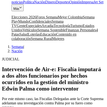
noticias
Política
Nación
Dinero
Deportes
Opinión
Impresa
Jet Set
Más
Elecciones 2026
Foros Semana
Mejor Colombia
Semana
Play
Mundo
Confidenciales
Semana
TV
Gente
Especiales
Arcadia
Tecnología
Turismo
Estados
Unidos
Vehículos
Semana Sostenible
Finanzas Personales
4
Patas
Salud
Loterías
Educación
Contenido en
colaboración
Semana Rural
Mujeres
Semana
|
Nación
JUDICIAL
Intervención de Air-e: Fiscalía imputará
a dos altos funcionarios por hechos
ocurridos en la gestión del ministro
Edwin Palma como interventor
Por este mismo caso, las Fiscalías Delegadas ante la Corte Suprema
adelantan una investigación contra Palma por su fuero como