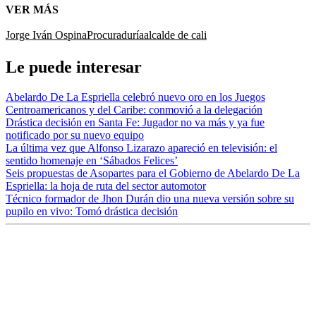
VER MÁS
Jorge Iván Ospina
Procuraduría
alcalde de cali
Le puede interesar
Abelardo De La Espriella celebró nuevo oro en los Juegos
Centroamericanos y del Caribe: conmovió a la delegación
Drástica decisión en Santa Fe: Jugador no va más y ya fue
notificado por su nuevo equipo
La última vez que Alfonso Lizarazo apareció en televisión: el
sentido homenaje en ‘Sábados Felices’
Seis propuestas de Asopartes para el Gobierno de Abelardo De La
Espriella: la hoja de ruta del sector automotor
Técnico formador de Jhon Durán dio una nueva versión sobre su
pupilo en vivo: Tomó drástica decisión