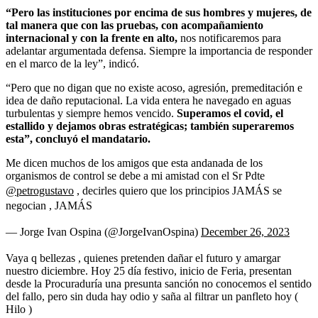
“Pero las instituciones por encima de sus hombres y mujeres, de
tal manera que con las pruebas, con acompañamiento
internacional y con la frente en alto,
nos notificaremos para
adelantar argumentada defensa. Siempre la importancia de responder
en el marco de la ley”, indicó.
“Pero que no digan que no existe acoso, agresión, premeditación e
idea de daño reputacional. La vida entera he navegado en aguas
turbulentas y siempre hemos vencido.
Superamos el covid, el
estallido y dejamos obras estratégicas; también superaremos
esta”, concluyó el mandatario.
Me dicen muchos de los amigos que esta andanada de los
organismos de control se debe a mi amistad con el Sr Pdte
@petrogustavo
, decirles quiero que los principios JAMÁS se
negocian , JAMÁS
— Jorge Ivan Ospina (@JorgeIvanOspina)
December 26, 2023
Vaya q bellezas , quienes pretenden dañar el futuro y amargar
nuestro diciembre. Hoy 25 día festivo, inicio de Feria, presentan
desde la Procuraduría una presunta sanción no conocemos el sentido
del fallo, pero sin duda hay odio y saña al filtrar un panfleto hoy (
Hilo )