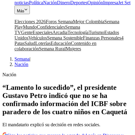
noticias
Política
Nación
Dinero
Deportes
Opinión
Impresa
Jet Set
Más
Elecciones 2026
Foros Semana
Mejor Colombia
Semana
Play
Mundo
Confidenciales
Semana
TV
Gente
Especiales
Arcadia
Tecnología
Turismo
Estados
Unidos
Vehículos
Semana Sostenible
Finanzas Personales
4
Patas
Salud
Loterías
Educación
Contenido en
colaboración
Semana Rural
Mujeres
Semana
|
Nación
Nación
“Lamento lo sucedido”, el presidente
Gustavo Petro indicó que no se ha
confirmado información del ICBF sobre
paradero de los cuatro niños en Caquetá
El mandatario explicó su decisión en redes sociales.