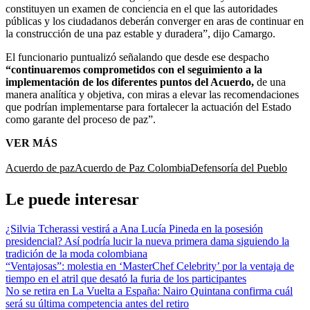
constituyen un examen de conciencia en el que las autoridades
públicas y los ciudadanos deberán converger en aras de continuar en
la construcción de una paz estable y duradera”, dijo Camargo.
El funcionario puntualizó señalando que desde ese despacho
“continuaremos comprometidos con el seguimiento a la
implementación de los diferentes puntos del Acuerdo,
de una
manera analítica y objetiva, con miras a elevar las recomendaciones
que podrían implementarse para fortalecer la actuación del Estado
como garante del proceso de paz”.
VER MÁS
Acuerdo de paz
Acuerdo de Paz Colombia
Defensoría del Pueblo
Le puede interesar
¿Silvia Tcherassi vestirá a Ana Lucía Pineda en la posesión
presidencial? Así podría lucir la nueva primera dama siguiendo la
tradición de la moda colombiana
“Ventajosas”: molestia en ‘MasterChef Celebrity’ por la ventaja de
tiempo en el atril que desató la furia de los participantes
No se retira en La Vuelta a España: Nairo Quintana confirma cuál
será su última competencia antes del retiro