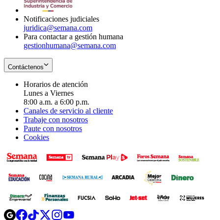
window
Notificaciones judiciales
juridica@semana.com
Para contactar a gestión humana
gestionhumana@semana.com
Contáctenos
Horarios de atención
Lunes a Viernes
8:00 a.m. a 6:00 p.m.
Canales de servicio al cliente
Trabaje con nosotros
Paute con nosotros
Cookies
Opens
Opens
Opens
Opens
Opens