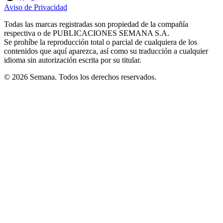
in
in
in
in
in
Aviso de Privacidad
Opens
new
new
new
new
new
in
window
window
window
window
window
Todas las marcas registradas son propiedad de la compañía
new
respectiva o de PUBLICACIONES SEMANA S.A.
window
Se prohíbe la reproducción total o parcial de cualquiera de los
contenidos que aquí aparezca, así como su traducción a cualquier
idioma sin autorización escrita por su titular.
© 2026 Semana. Todos los derechos reservados.