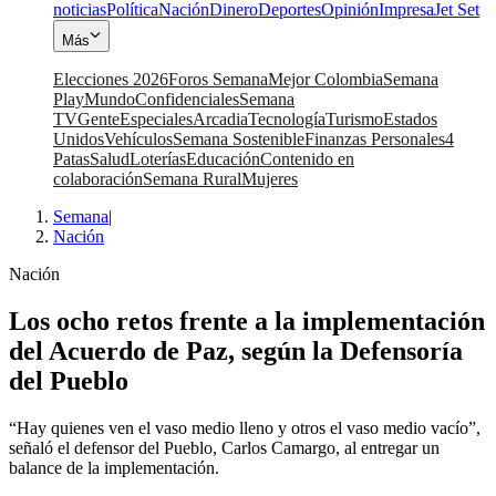
noticias
Política
Nación
Dinero
Deportes
Opinión
Impresa
Jet Set
Más
Elecciones 2026
Foros Semana
Mejor Colombia
Semana
Play
Mundo
Confidenciales
Semana
TV
Gente
Especiales
Arcadia
Tecnología
Turismo
Estados
Unidos
Vehículos
Semana Sostenible
Finanzas Personales
4
Patas
Salud
Loterías
Educación
Contenido en
colaboración
Semana Rural
Mujeres
Semana
|
Nación
Nación
Los ocho retos frente a la implementación
del Acuerdo de Paz, según la Defensoría
del Pueblo
“Hay quienes ven el vaso medio lleno y otros el vaso medio vacío”,
señaló el defensor del Pueblo, Carlos Camargo, al entregar un
balance de la implementación.