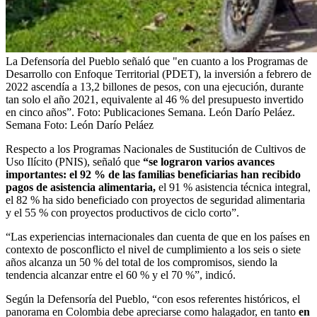
La Defensoría del Pueblo señaló que "en cuanto a los Programas de
Desarrollo con Enfoque Territorial (PDET), la inversión a febrero de
2022 ascendía a 13,2 billones de pesos, con una ejecución, durante
tan solo el año 2021, equivalente al 46 % del presupuesto invertido
en cinco años”. Foto: Publicaciones Semana. León Darío Peláez.
Semana
Foto:
León Darío Peláez
Respecto a los Programas Nacionales de Sustitución de Cultivos de
Uso Ilícito (PNIS), señaló que
“se lograron varios avances
importantes: el 92 % de las familias beneficiarias han recibido
pagos de asistencia alimentaria,
el 91 % asistencia técnica integral,
el 82 % ha sido beneficiado con proyectos de seguridad alimentaria
y el 55 % con proyectos productivos de ciclo corto”.
“Las experiencias internacionales dan cuenta de que en los países en
contexto de posconflicto el nivel de cumplimiento a los seis o siete
años alcanza un 50 % del total de los compromisos, siendo la
tendencia alcanzar entre el 60 % y el 70 %”, indicó.
Según la Defensoría del Pueblo, “con esos referentes históricos, el
panorama en Colombia debe apreciarse como halagador, en tanto
en