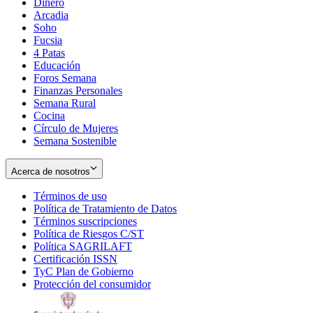
Dinero
Arcadia
Soho
Opens
Fucsia
in
Opens
4 Patas
new
in
Educación
window
new
Foros Semana
window
Finanzas Personales
Semana Rural
Cocina
Círculo de Mujeres
Semana Sostenible
Acerca de nosotros
Términos de uso
Opens
Política de Tratamiento de Datos
in
Opens
Términos suscripciones
new
Opens
in
Política de Riesgos C/ST
window
in
Opens
new
Política SAGRILAFT
Opens
new
in
window
Certificación ISSN
Opens
in
window
new
TyC Plan de Gobierno
in
new
Opens
window
Protección del consumidor
new
window
in
Opens
window
new
in
window
new