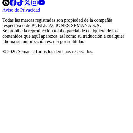
Opens
Opens
Opens
Opens
Opens
in
in
in
in
in
Aviso de Privacidad
Opens
new
new
new
new
new
in
window
window
window
window
window
Todas las marcas registradas son propiedad de la compañía
new
respectiva o de PUBLICACIONES SEMANA S.A.
window
Se prohíbe la reproducción total o parcial de cualquiera de los
contenidos que aquí aparezca, así como su traducción a cualquier
idioma sin autorización escrita por su titular.
© 2026 Semana. Todos los derechos reservados.