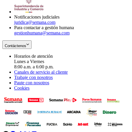
window
new
window
Notificaciones judiciales
juridica@semana.com
Para contactar a gestión humana
gestionhumana@semana.com
Contáctenos
Horarios de atención
Lunes a Viernes
8:00 a.m. a 6:00 p.m.
Canales de servicio al cliente
Trabaje con nosotros
Paute con nosotros
Cookies