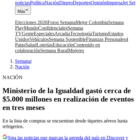
noticias
Política
Nación
Dinero
Deportes
Opinión
Impresa
Jet Set
Más
Elecciones 2026
Foros Semana
Mejor Colombia
Semana
Play
Mundo
Confidenciales
Semana
TV
Gente
Especiales
Arcadia
Tecnología
Turismo
Estados
Unidos
Vehículos
Semana Sostenible
Finanzas Personales
4
Patas
Salud
Loterías
Educación
Contenido en
colaboración
Semana Rural
Mujeres
Semana
|
Nación
NACIÓN
Ministerio de la Igualdad gastó cerca de
$5.000 millones en realización de eventos
en tres meses
En la lista de compras se encuentran desde tiquetes aéreos hasta
refrigerios.
Siga las noticias que marcan la agenda del país en Discover y