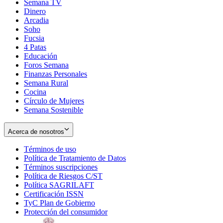
Semana TV
Dinero
Arcadia
Soho
Opens
Fucsia
in
Opens
4 Patas
new
in
Educación
window
new
Foros Semana
window
Finanzas Personales
Semana Rural
Cocina
Círculo de Mujeres
Semana Sostenible
Acerca de nosotros
Términos de uso
Opens
Política de Tratamiento de Datos
in
Opens
Términos suscripciones
new
Opens
in
Política de Riesgos C/ST
window
in
Opens
new
Política SAGRILAFT
Opens
new
in
window
Certificación ISSN
Opens
in
window
new
TyC Plan de Gobierno
in
new
Opens
window
Protección del consumidor
new
window
in
Opens
window
new
in