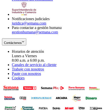
window
new
in
window
new
window
Notificaciones judiciales
juridica@semana.com
Para contactar a gestión humana
gestionhumana@semana.com
Contáctenos
Horarios de atención
Lunes a Viernes
8:00 a.m. a 6:00 p.m.
Canales de servicio al cliente
Trabaje con nosotros
Paute con nosotros
Cookies