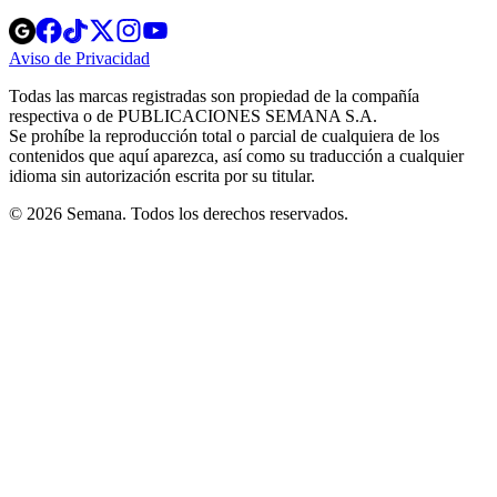
Opens
Opens
Opens
Opens
Opens
in
in
in
in
in
Aviso de Privacidad
Opens
new
new
new
new
new
in
window
window
window
window
window
Todas las marcas registradas son propiedad de la compañía
new
respectiva o de PUBLICACIONES SEMANA S.A.
window
Se prohíbe la reproducción total o parcial de cualquiera de los
contenidos que aquí aparezca, así como su traducción a cualquier
idioma sin autorización escrita por su titular.
© 2026 Semana. Todos los derechos reservados.