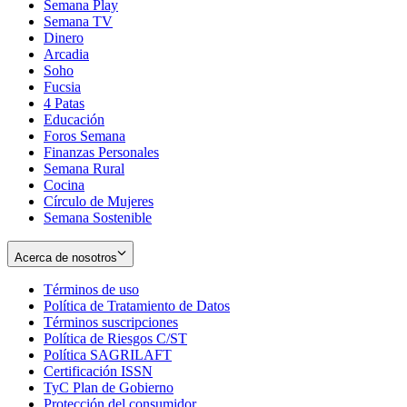
Semana Play
Semana TV
Dinero
Arcadia
Soho
Opens
Fucsia
in
Opens
4 Patas
new
in
Educación
window
new
Foros Semana
window
Finanzas Personales
Semana Rural
Cocina
Círculo de Mujeres
Semana Sostenible
Acerca de nosotros
Términos de uso
Opens
Política de Tratamiento de Datos
in
Opens
Términos suscripciones
new
Opens
in
Política de Riesgos C/ST
window
in
Opens
new
Política SAGRILAFT
Opens
new
in
window
Certificación ISSN
Opens
in
window
new
TyC Plan de Gobierno
in
new
Opens
window
Protección del consumidor
new
window
in
Opens