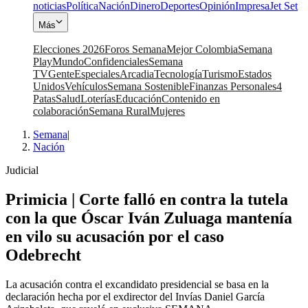
noticias
Política
Nación
Dinero
Deportes
Opinión
Impresa
Jet Set
Más
Elecciones 2026
Foros Semana
Mejor Colombia
Semana
Play
Mundo
Confidenciales
Semana
TV
Gente
Especiales
Arcadia
Tecnología
Turismo
Estados
Unidos
Vehículos
Semana Sostenible
Finanzas Personales
4
Patas
Salud
Loterías
Educación
Contenido en
colaboración
Semana Rural
Mujeres
Semana
|
Nación
Judicial
Primicia | Corte falló en contra la tutela
con la que Óscar Iván Zuluaga mantenía
en vilo su acusación por el caso
Odebrecht
La acusación contra el excandidato presidencial se basa en la
declaración hecha por el exdirector del Invías Daniel García