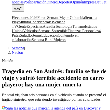
noticias
Política
Nación
Dinero
Deportes
Opinión
Impresa
Jet Set
Más
Elecciones 2026
Foros Semana
Mejor Colombia
Semana
Play
Mundo
Confidenciales
Semana
TV
Gente
Especiales
Arcadia
Tecnología
Turismo
Estados
Unidos
Vehículos
Semana Sostenible
Finanzas Personales
4
Patas
Salud
Loterías
Educación
Contenido en
colaboración
Semana Rural
Mujeres
Semana
|
Nación
Nación
Tragedia en San Andrés: familia se fue de
viaje y sufrió terrible accidente en carro
playero; hay una mujer muerta
En total viajaban seis personas en el vehículo cuando se presentó el
trágico siniestro, que está siendo investigado por las autoridades.
Siga las noticias que marcan la agenda del país en Discover y