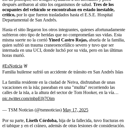
después arribaron al sitio los organismos de salud.
Tres de los
ocupantes del vehículo se encontraban en estado inestable,
crítico,
por lo que fueron trasladados hasta el E.S.E. Hospital
Departamental de San Andrés.
Hasta el sitio llegaron los otros integrantes, quienes afortunadamente
sufrieron otro tipo de heridas que no comprometían sus vidas. Esta
misma suerte no la corrió
Yined Castro Rojas,
abuela de la familia,
quien sufrió un trauma craneoencefálico severo y tuvo que ser
internada en una UCI, donde luchó por su vida, pero en las últimas
horas murió.
#EsNoticia
🚨
Familia huilense sufrió un accidente de tránsito en San Andrés Islas
La familia residente en la ciudad de Neiva, disfrutaban de unas
vacaciones en la isla; paseaban en una "mulita" recorriendo las
calles de la isla, a la altura del sector de Tom Hooker, en la vía…
pic.twitter.com/mbpE0j7Oim
— TSM Noticias (@tsmnoticias)
May 17, 2025
Por su parte,
Liseth Córdoba,
hija de la fallecida, tuvo fracturas en
el tabique y en el cráneo, además de otras lesiones de consideración.