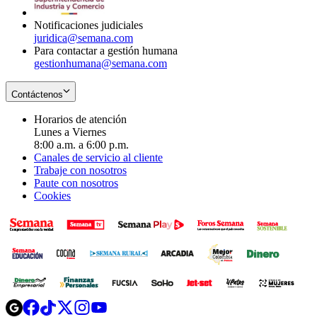
window
Notificaciones judiciales
juridica@semana.com
Para contactar a gestión humana
gestionhumana@semana.com
Contáctenos
Horarios de atención
Lunes a Viernes
8:00 a.m. a 6:00 p.m.
Canales de servicio al cliente
Trabaje con nosotros
Paute con nosotros
Cookies
Opens
Opens
Opens
Opens
Opens