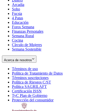
Dinero
Arcadia
Soho
Opens
Fucsia
in
Opens
4 Patas
new
in
Educación
window
new
Foros Semana
window
Finanzas Personales
Semana Rural
Cocina
Círculo de Mujeres
Semana Sostenible
Acerca de nosotros
Términos de uso
Opens
Política de Tratamiento de Datos
in
Opens
Términos suscripciones
new
Opens
in
Política de Riesgos C/ST
window
in
Opens
new
Política SAGRILAFT
Opens
new
in
window
Certificación ISSN
Opens
in
window
new
TyC Plan de Gobierno
in
new
Opens
window
Protección del consumidor
new
window
in
Opens
window
new
in
window
new