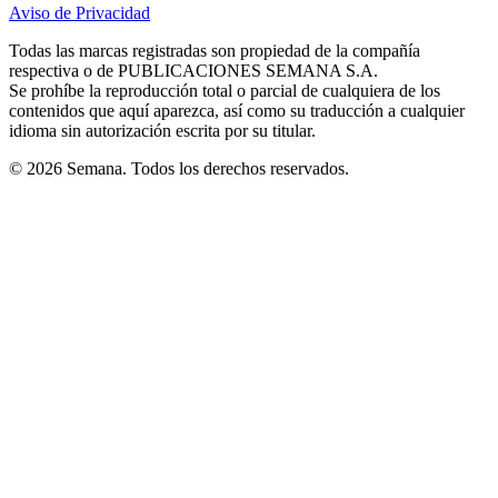
in
in
in
in
in
Aviso de Privacidad
Opens
new
new
new
new
new
in
window
window
window
window
window
Todas las marcas registradas son propiedad de la compañía
new
respectiva o de PUBLICACIONES SEMANA S.A.
window
Se prohíbe la reproducción total o parcial de cualquiera de los
contenidos que aquí aparezca, así como su traducción a cualquier
idioma sin autorización escrita por su titular.
© 2026 Semana. Todos los derechos reservados.