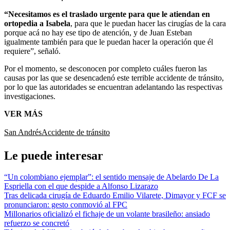
“Necesitamos es el traslado urgente para que le atiendan en
ortopedia a Isabela
, para que le puedan hacer las cirugías de la cara
porque acá no hay ese tipo de atención, y de Juan Esteban
igualmente también para que le puedan hacer la operación que él
requiere”, señaló.
Por el momento, se desconocen por completo cuáles fueron las
causas por las que se desencadenó este terrible accidente de tránsito,
por lo que las autoridades se encuentran adelantando las respectivas
investigaciones.
VER MÁS
San Andrés
Accidente de tránsito
Le puede interesar
“Un colombiano ejemplar”: el sentido mensaje de Abelardo De La
Espriella con el que despide a Alfonso Lizarazo
Tras delicada cirugía de Eduardo Emilio Vilarete, Dimayor y FCF se
pronunciaron: gesto conmovió al FPC
Millonarios oficializó el fichaje de un volante brasileño: ansiado
refuerzo se concretó