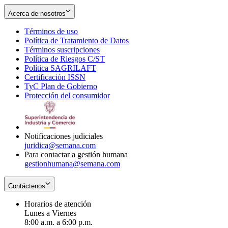
Acerca de nosotros
Términos de uso
Opens
Política de Tratamiento de Datos
in
Opens
Términos suscripciones
new
Opens
in
Política de Riesgos C/ST
window
in
Opens
new
Política SAGRILAFT
Opens
new
in
window
Certificación ISSN
Opens
in
window
new
TyC Plan de Gobierno
in
new
Opens
window
Protección del consumidor
new
window
in
Opens
window
new
in
window
new
window
Notificaciones judiciales
juridica@semana.com
Para contactar a gestión humana
gestionhumana@semana.com
Contáctenos
Horarios de atención
Lunes a Viernes
8:00 a.m. a 6:00 p.m.