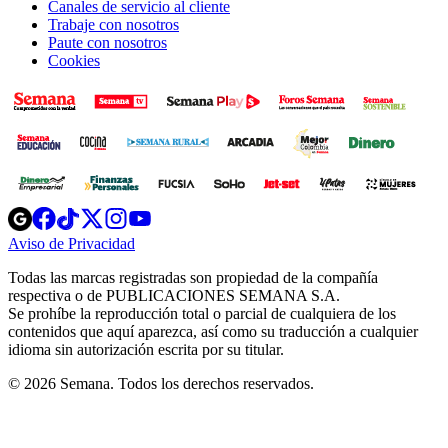
Canales de servicio al cliente
Trabaje con nosotros
Paute con nosotros
Cookies
Opens
Opens
Opens
Opens
Opens
in
in
in
in
in
Aviso de Privacidad
Opens
new
new
new
new
new
in
window
window
window
window
window
Todas las marcas registradas son propiedad de la compañía
new
respectiva o de PUBLICACIONES SEMANA S.A.
window
Se prohíbe la reproducción total o parcial de cualquiera de los
contenidos que aquí aparezca, así como su traducción a cualquier
idioma sin autorización escrita por su titular.
© 2026 Semana. Todos los derechos reservados.