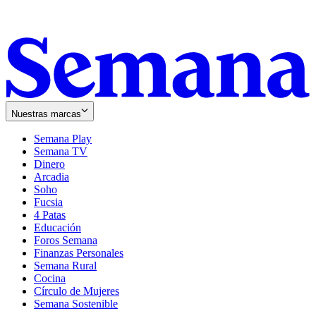
Nuestras marcas
Semana Play
Semana TV
Dinero
Arcadia
Soho
Opens
Fucsia
in
Opens
4 Patas
new
in
Educación
window
new
Foros Semana
window
Finanzas Personales
Semana Rural
Cocina
Círculo de Mujeres
Semana Sostenible