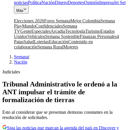
noticias
Política
Nación
Dinero
Deportes
Opinión
Impresa
Jet Set
Más
Elecciones 2026
Foros Semana
Mejor Colombia
Semana
Play
Mundo
Confidenciales
Semana
TV
Gente
Especiales
Arcadia
Tecnología
Turismo
Estados
Unidos
Vehículos
Semana Sostenible
Finanzas Personales
4
Patas
Salud
Loterías
Educación
Contenido en
colaboración
Semana Rural
Mujeres
Semana
|
Nación
Judiciales
Tribunal Administrativo le ordenó a la
ANT impulsar el trámite de
formalización de tierras
Esto al considerar que se presentan demoras constantes en la
resolución de solicitudes.
Siga las noticias que marcan la agenda del país en Discover y