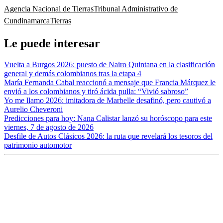
Agencia Nacional de Tierras
Tribunal Administrativo de
Cundinamarca
Tierras
Le puede interesar
Vuelta a Burgos 2026: puesto de Nairo Quintana en la clasificación
general y demás colombianos tras la etapa 4
María Fernanda Cabal reaccionó a mensaje que Francia Márquez le
envió a los colombianos y tiró ácida pulla: “Vivió sabroso”
Yo me llamo 2026: imitadora de Marbelle desafinó, pero cautivó a
Aurelio Cheveroni
Predicciones para hoy: Nana Calistar lanzó su horóscopo para este
viernes, 7 de agosto de 2026
Desfile de Autos Clásicos 2026: la ruta que revelará los tesoros del
patrimonio automotor