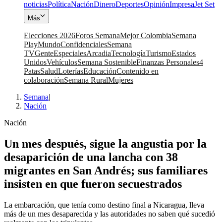
noticias
Política
Nación
Dinero
Deportes
Opinión
Impresa
Jet Set
Más
Elecciones 2026
Foros Semana
Mejor Colombia
Semana
Play
Mundo
Confidenciales
Semana
TV
Gente
Especiales
Arcadia
Tecnología
Turismo
Estados
Unidos
Vehículos
Semana Sostenible
Finanzas Personales
4
Patas
Salud
Loterías
Educación
Contenido en
colaboración
Semana Rural
Mujeres
Semana
|
Nación
Nación
Un mes después, sigue la angustia por la
desaparición de una lancha con 38
migrantes en San Andrés; sus familiares
insisten en que fueron secuestrados
La embarcación, que tenía como destino final a Nicaragua, lleva
más de un mes desaparecida y las autoridades no saben qué sucedió