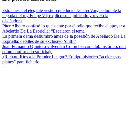
Esto cuesta el elegante vestido que lució Taliana Vargas durante la
llegada del rey Felipe VI; explicó su significado y reveló la
diseñadora
Piter Albeiro confesó lo que siente por el odio que recibe al apoyar a
Abelardo De La Espriella: “Escalaron el tema”
La primera dama deslumbró antes de la posesión de Abelardo De La
Espriella: detalles de su exclusivo ‘outfit’
Juan Fernando Quintero volvería a Colombia con club histórico: dan
como confirmado su fichaje
¿Richard Ríos a la Premier League? Equipo histórico “acelera sus
planes” para ficharlo