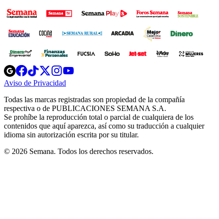
Opens
Opens
Opens
Opens
Opens
in
in
in
in
in
Aviso de Privacidad
Opens
new
new
new
new
new
in
window
window
window
window
window
Todas las marcas registradas son propiedad de la compañía
new
respectiva o de PUBLICACIONES SEMANA S.A.
window
Se prohíbe la reproducción total o parcial de cualquiera de los
contenidos que aquí aparezca, así como su traducción a cualquier
idioma sin autorización escrita por su titular.
© 2026 Semana. Todos los derechos reservados.