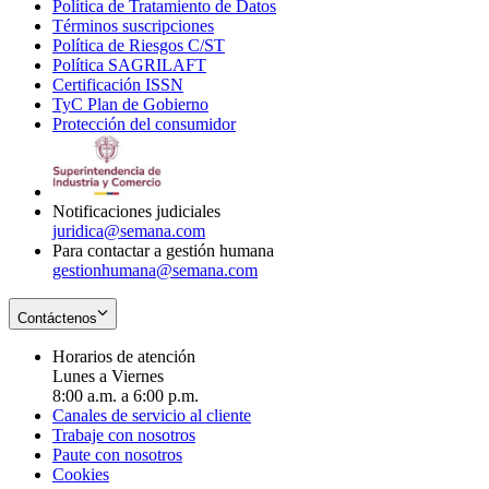
Política de Tratamiento de Datos
in
Opens
Términos suscripciones
new
Opens
in
Política de Riesgos C/ST
window
in
Opens
new
Política SAGRILAFT
Opens
new
in
window
Certificación ISSN
Opens
in
window
new
TyC Plan de Gobierno
in
new
Opens
window
Protección del consumidor
new
window
in
Opens
window
new
in
window
new
window
Notificaciones judiciales
juridica@semana.com
Para contactar a gestión humana
gestionhumana@semana.com
Contáctenos
Horarios de atención
Lunes a Viernes
8:00 a.m. a 6:00 p.m.
Canales de servicio al cliente
Trabaje con nosotros
Paute con nosotros
Cookies