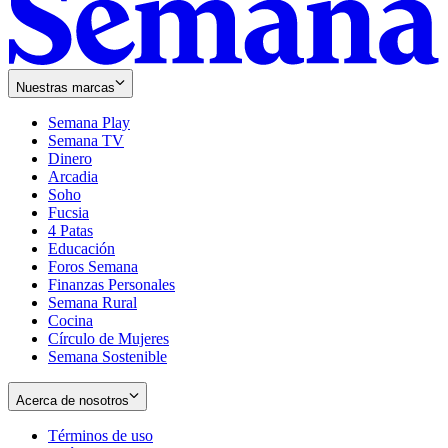
Nuestras marcas
Semana Play
Semana TV
Dinero
Arcadia
Soho
Opens
Fucsia
in
Opens
4 Patas
new
in
Educación
window
new
Foros Semana
window
Finanzas Personales
Semana Rural
Cocina
Círculo de Mujeres
Semana Sostenible
Acerca de nosotros
Términos de uso
Opens