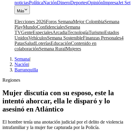
noticias
Política
Nación
Dinero
Deportes
Opinión
Impresa
Jet Set
Más
Elecciones 2026
Foros Semana
Mejor Colombia
Semana
Play
Mundo
Confidenciales
Semana
TV
Gente
Especiales
Arcadia
Tecnología
Turismo
Estados
Unidos
Vehículos
Semana Sostenible
Finanzas Personales
4
Patas
Salud
Loterías
Educación
Contenido en
colaboración
Semana Rural
Mujeres
Semana
|
Nación
|
Barranquilla
Regiones
Mujer discutía con su esposo, este la
intentó ahorcar, ella le disparó y lo
asesinó en Atlántico
El hombre tenía una anotación judicial por el delito de violencia
intrafamiliar y la mujer fue capturada por la Policía.