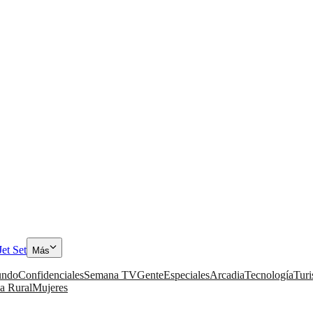
Jet Set
Más
ndo
Confidenciales
Semana TV
Gente
Especiales
Arcadia
Tecnología
Tur
a Rural
Mujeres