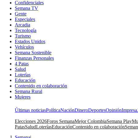
Confidenciales
Semana TV
Gente
Especiales
Arcadia
Tecnología
Turismo
Estados Unidos
Vehículos
Semana Sostenible
Finanzas Personales
4 Patas
Salud
Loterías
Educación
Contenido en colaboración
Semana Rural
Mujeres
Últimas noticias
Política
Nación
Dinero
Deportes
Opinión
Impresa
Elecciones 2026
Foros Semana
Mejor Colombia
Semana Play
Mu
Patas
Salud
Loterías
Educación
Contenido en colaboración
Seman
Semana
|