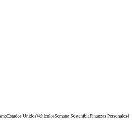
ismo
Estados Unidos
Vehículos
Semana Sostenible
Finanzas Personales
4