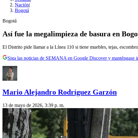
Nación
|
Bogotá
Bogotá
Así fue la megalimpieza de basura en Bogot
El Distrito pide llamar a la Línea 110 si tiene muebles, tejas, escomb
Siga las noticias de SEMANA en Google Discover y manténgase 
Mario Alejandro Rodríguez Garzón
13 de mayo de 2026, 3:39 p. m.